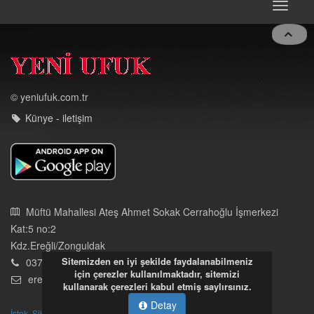
Toggle
navigat
© yeniufuk.com.tr
Künye - iletişim
Müftü Mahallesi Ateş Ahmet Sokak Cerrahoğlu İşmerkezi
Kat:5 no:2
Kdz.Ereğli/Zonguldak
03723121008
Sitemizden en iyi şekilde faydalanabilmeniz
eregliyeniufuk@gmail.com
için çerezler kullanılmaktadır, sitemizi
kullanarak çerezleri kabul etmiş saylırsınız.
Detay
İstek, Şikayetleriniz İçin Tıklayın