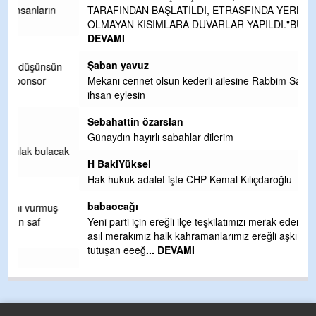
TARAFINDAN BAŞLATILDI, ETRASFINDA YERLEŞİM YERI
OLMAYAN KISIMLARA DUVARLAR YAPILDI."BURADAK
...
DEVAMI
Şaban yavuz
n
Mekanı cennet olsun kederli ailesine Rabbim Sabri Celil
ihsan eylesin
Sebahattin özarslan
Günaydın hayırlı sabahlar dilerim
ak
H BakiYüksel
Hak hukuk adalet işte CHP Kemal Kılıçdaroğlu
babaocağı
Yeni parti için ereğli ilçe teşkilatımızı merak eder dururken
asıl merakımız halk kahramanlarımız ereğli aşkı ile yanıp
tutuşan eeeğ
... DEVAMI
m