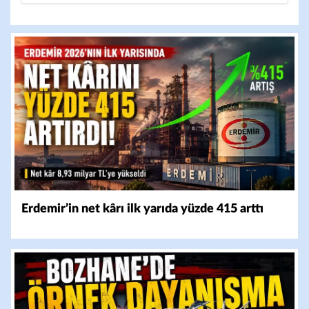
Erdemir’in net kârı ilk yarıda yüzde 415 arttı