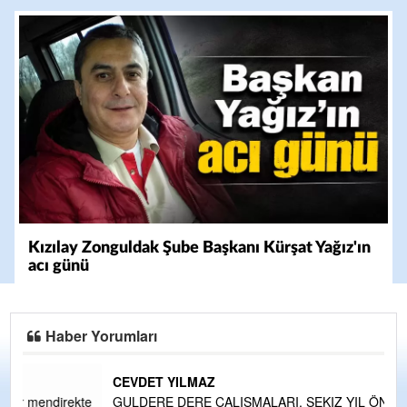
Kızılay Zonguldak Şube Başkanı Kürşat Yağız'ın
acı günü
Haber Yorumları
CEVDET YILMAZ
kte
GULDERE DERE ÇALIŞMALARI, SEKIZ YIL ÖNCE ALKAYA