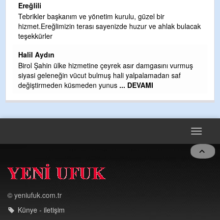
Sebahattin öza
r başkanım ve yönetim kurulu, güzel bir
Ereğlimizin terası sayenizde huzur ve ahlak bulacak
Günaydın hayırlı
rler
H BakiYüksel
ydın
Hak hukuk adale
ahin ülke hizmetine çeyrek asır damgasını vurmuş
geleneğin vücut bulmuş hali yalpalamadan saf
irmeden küsmeden yunus
... DEVAMI
Toggle
navigat
© yeniufuk.com.tr
Künye - iletişim