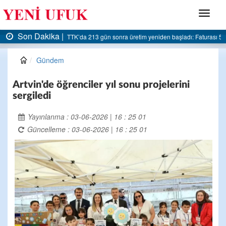
Menü
Son Dakika |
turası 5 milyar liraya dayandı
AK Parti Ereğli İlçe Başkanlığı’ndan belediyeye sert el
Gündem
Artvin'de öğrenciler yıl sonu projelerini
sergiledi
Yayınlanma : 03-06-2026 | 16 : 25 01
Güncelleme : 03-06-2026 | 16 : 25 01