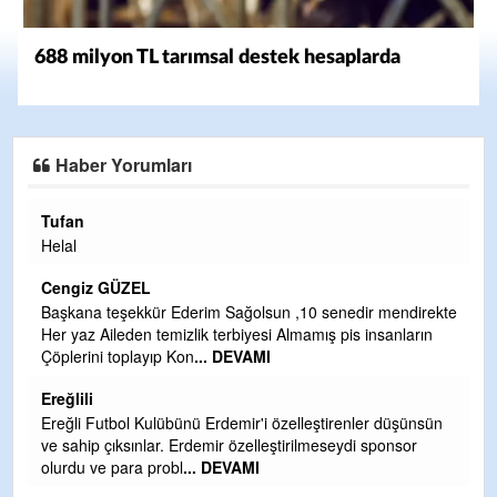
688 milyon TL tarımsal destek hesaplarda
Haber Yorumları
Halil Aydın
Çırak ustasında
Yalçını tebrik e
 GÜZEL
CEVDET YILM
 teşekkür Ederim Sağolsun ,10 senedir mendirekte
Aileden temizlik terbiyesi Almamış pis insanların
GULDERE DERE
i toplayıp Kon
... DEVAMI
TARAFINDAN B
OLMAYAN KISI
DEVAMI
utbol Kulübünü Erdemir'i özelleştirenler düşünsün
Şaban yavuz
 çıksınlar. Erdemir özelleştirilmeseydi sponsor
ve para probl
... DEVAMI
Mekanı cennet o
ihsan eylesin