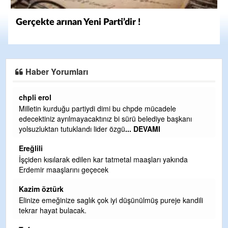
Gerçekte arınan Yeni Parti’dir !
Haber Yorumları
Ereğlili
Ereğli Futbol Kulübünü Erdemir'i özelleştirenler düşünsün
ve sahip çıksınlar. Erdemir özelleştirilmeseydi sponsor
olurdu ve para probl
... DEVAMI
Ereğlili
Tebrikler başkanım ve yönetim kurulu, güzel bir
hizmet.Ereğlimizin terası sayenizde huzur ve ahlak bulacak
teşekkürler
Halil Aydın
i
Birol Şahin ülke hizmetine çeyrek asır damgasını vurmuş
siyasi geleneğin vücut bulmuş hali yalpalamadan saf