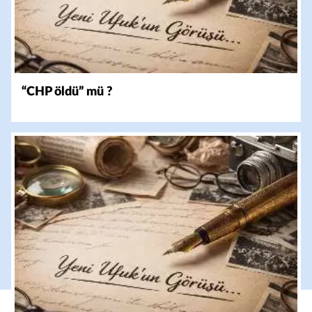
“CHP öldü” mü ?