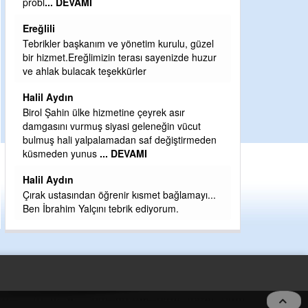
Sebahattin özarslan
Günaydın hayırlı sabahlar dilerim
rulu, güzel
H BakiYüksel
enizde huzur
Hak hukuk adalet işte CHP Kemal Kılıçdaroğlu
babaocağı
asır
Yeni parti için ereğli ilçe teşkilatımızı merak
n vücut
eder dururken asıl merakımız halk
ğiştirmeden
kahramanlarımız ereğli aşkı ile yanıp tutuşan
eeeğ
... DEVAMI
ağlamayı...
um.