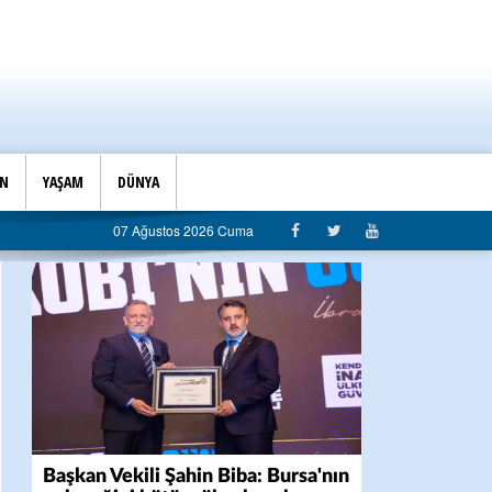
İN
YAŞAM
DÜNYA
belediyeye sert eleştiri: “Algı siyaseti değil, hizmet belediyeciliği”
07 Ağustos 2026 Cuma
Başkan Vekili Şahin Biba: Bursa'nın