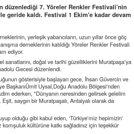
 düzenlediği 7. Yöreler Renkler Festivali'nin
e geride kaldı. Festival 1 Ekim'e kadar devam
neklerinin, yerleşik yabancıların, uzun yıllar önce göç
yanışma derneklerinin katıldığı Yöreler Renkler Festivali
am ediyor.
 sanatlarını, doğal ve tarihi güzelliklerini Muratpaşa'ya
Anadolu Gecesi düzenlendi.
luğunun gösterisiyle başlayan gece, İhsan Güvercin ve
ediye BaşkanıÜmit Uysal,Doğu Anadolu Bölgesi'nden
takdim ederken, "Dünyanın neresinden gelirsek gelelim
 Eşit, saygın bir Muratpaşalı, Antalyalı olarak da
uyup olduğu gibi kabul eden, ‘Türkiye'miz hepimizin'
 komşuluk kültürüne katkı sağladınız için teşekkür