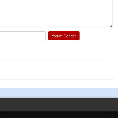
probl
... DEVAMI
Ereğlili
Tebrikler başkanım ve yönetim ku
bir hizmet.Ereğlimizin terası say
ve ahlak bulacak teşekkürler
Yorum Gönder
Halil Aydın
Birol Şahin ülke hizmetine çeyrek 
damgasını vurmuş siyasi geleneği
bulmuş hali yalpalamadan saf de
küsmeden yunus
... DEVAMI
Halil Aydın
Çırak ustasından öğrenir kısmet b
Ben İbrahim Yalçını tebrik ediyor