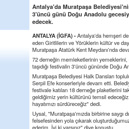
Antalya'da Muratpaşa Belediyesi'nin
3'üncü günü Doğu Anadolu gecesiyl
edecek.
ANTALYA (İGFA) -
Antalya'da hemşeri der
eden Giritlilerin ve Yörüklerin kültür ve da
Muratpaşa Atatürk Kent Meydanı'nda dev
72 derneğin memleketlerinin yemeklerini, el
taşıdığı festivalin 3'üncü gününde Doğu 
Muratpaşa Belediyesi Halk Dansları toplu
Serpil Efe konserleriyle devam etti. Bel
festivale katılan 18 derneğe plaketlerini 
geldiğimiz yerin kültürünü temsil edeceğiz.
hayatımızı sürdüreceğiz" dedi.
Uysal, "Muratpaşa'mızda birbirine saygı d
felsefesinden yola çıkarak oluşturduğumuz
ederim. İyi ki varsınız" diye konuştu.