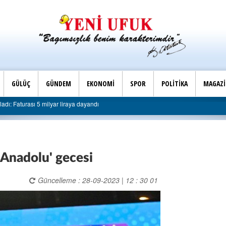
GÜLÜÇ
GÜNDEM
EKONOMİ
SPOR
POLİTİKA
MAGAZ
Son Dakika |
lyar liraya dayandı
AK Parti Ereğli İlçe Başkanlığı’ndan 
Anadolu' gecesi
Güncelleme : 28-09-2023 | 12 : 30 01