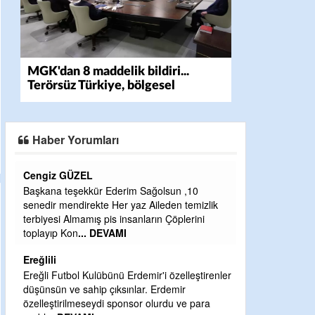
MGK'dan 8 maddelik bildiri...
Terörsüz Türkiye, bölgesel
güvenlik ve Gazze mesajı
Haber Yorumları
CEVDET YILMAZ
un ,10
GULDERE DERE ÇALIŞMALARI, SEKIZ YIL
n temizlik
ÖNCE ALKAYA TARAFINDAN BAŞLATILDI,
öplerini
ETRASFINDA YERLEŞİM YERI OLMAYAN
KISIMLARA DUVARLAR YAPILDI."BURADAK
...
DEVAMI
Şaban yavuz
zelleştirenler
mir
Mekanı cennet olsun kederli ailesine Rabbim
u ve para
Sabri Celil ihsan eylesin