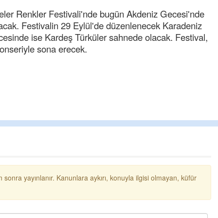
ler Renkler Festivali'nde bugün Akdeniz Gecesi'nde
acak. Festivalin 29 Eylül'de düzenlenecek Karadeniz
esinde ise Kardeş Türküler sahnede olacak. Festival,
nseriyle sona erecek.
Cengiz GÜZEL
Başkana teşekkür Ederim Sağols
senedir mendirekte Her yaz Ailede
terbiyesi Almamış pis insanların Ç
toplayıp Kon
... DEVAMI
 sonra yayınlanır. Kanunlara aykırı, konuyla ilgisi olmayan, küfür
Ereğlili
Ereğli Futbol Kulübünü Erdemir'i ö
düşünsün ve sahip çıksınlar. Erde
özelleştirilmeseydi sponsor olurd