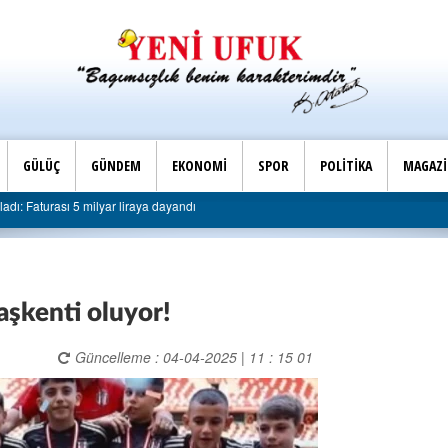
GÜLÜÇ
GÜNDEM
EKONOMİ
SPOR
POLİTİKA
MAGAZ
Son Dakika |
raya dayandı
AK Parti Ereğli İlçe Başkanlığı’ndan belediye
aşkenti oluyor!
Güncelleme : 04-04-2025 | 11 : 15 01