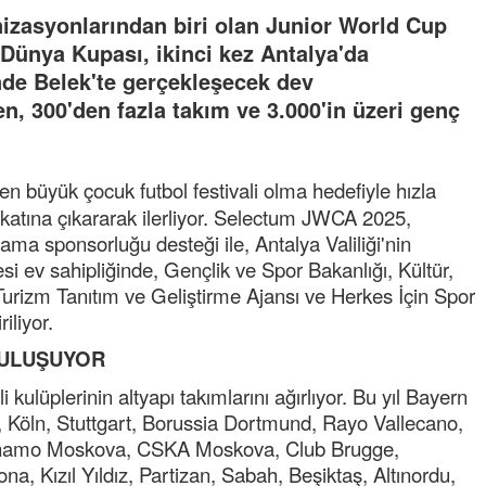
nizasyonlarından biri olan Junior World Cup
Dünya Kupası, ikinci kez Antalya'da
inde Belek'te gerçekleşecek dev
n, 300'den fazla takım ve 3.000'in üzeri genç
en büyük çocuk futbol festivali olma hedefiyle hızla
i katına çıkararak ilerliyor. Selectum JWCA 2025,
ma sponsorluğu desteği ile, Antalya Valiliği'nin
i ev sahipliğinde, Gençlik ve Spor Bakanlığı, Kültür,
Turizm Tanıtım ve Geliştirme Ajansı ve Herkes İçin Spor
iliyor.
BULUŞUYOR
ulüplerinin altyapı takımlarını ağırlıyor. Bu yıl Bayern
 Köln, Stuttgart, Borussia Dortmund, Rayo Vallecano,
inamo Moskova, CSKA Moskova, Club Brugge,
a, Kızıl Yıldız, Partizan, Sabah, Beşiktaş, Altınordu,