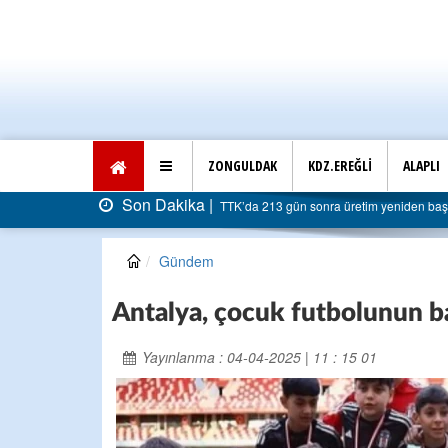
ZONGULDAK
KDZ.EREĞLİ
ALAPLI
on Dakika |
TTK’da 213 gün sonra üretim yeniden başladı: Faturası 5 milyar li
Gündem
Antalya, çocuk futbolunun b
Yayınlanma : 04-04-2025 | 11 : 15 01