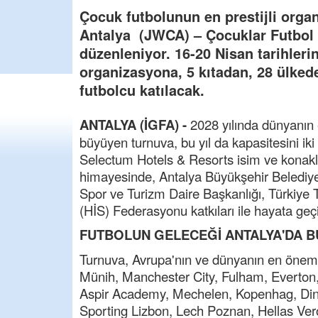
Çocuk futbolunun en prestijli orga
Antalya (JWCA) – Çocuklar Futbol 
düzenleniyor. 16-20 Nisan tarihler
organizasyona, 5 kıtadan, 28 ülkede
futbolcu katılacak.
ANTALYA (İGFA) -
2028 yılında dünyanın 
büyüyen turnuva, bu yıl da kapasitesini ik
Selectum Hotels & Resorts isim ve konakla
himayesinde, Antalya Büyükşehir Belediyes
Spor ve Turizm Daire Başkanlığı, Türkiye 
(HİS) Federasyonu katkıları ile hayata geçir
FUTBOLUN GELECEĞİ ANTALYA'DA 
Turnuva, Avrupa'nın ve dünyanın en önemli k
Münih, Manchester City, Fulham, Everton,
Aspir Academy, Mechelen, Kopenhag, D
Sporting Lizbon, Lech Poznan, Hellas Veron