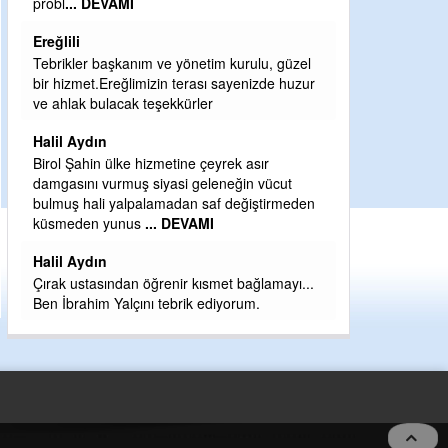
Sebahattin özarslan
Günaydın hayırlı sabahlar dilerim
u, güzel
H BakiYüksel
zde huzur
Hak hukuk adalet işte CHP Kemal Kılıçdaroğlu
babaocağı
r
Yeni parti için ereğli ilçe teşkilatımızı merak
vücut
eder dururken asıl merakımız halk
tirmeden
kahramanlarımız ereğli aşkı ile yanıp tutuşan
eeeğ
... DEVAMI
amayı...
5 no:2