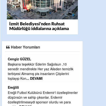
İzmit Belediyesi'nden Ruhsat
Müdürlüğü iddialarına açıklama
Haber Yorumları
CEVDET YILMAZ
,10
GULDERE DERE ÇALIŞMALARI, SEKIZ YIL
temizlik
ÖNCE ALKAYA TARAFINDAN BAŞLATILDI,
erini
ETRASFINDA YERLEŞİM YERI OLMAYAN
KISIMLARA DUVARLAR YAPILDI."BURADAK
...
DEVAMI
Şaban yavuz
leştirenler
Mekanı cennet olsun kederli ailesine Rabbim
e para
Sabri Celil ihsan eylesin