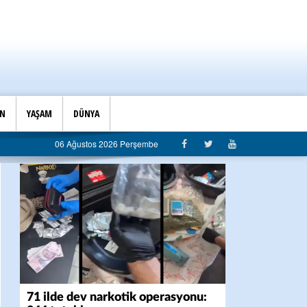
İN
YAŞAM
DÜNYA
ye sert eleştiri: “Algı siyaseti değil, hizmet belediyeciliği”
06 Ağustos 2026 Perşembe
71 ilde dev narkotik operasyonu: