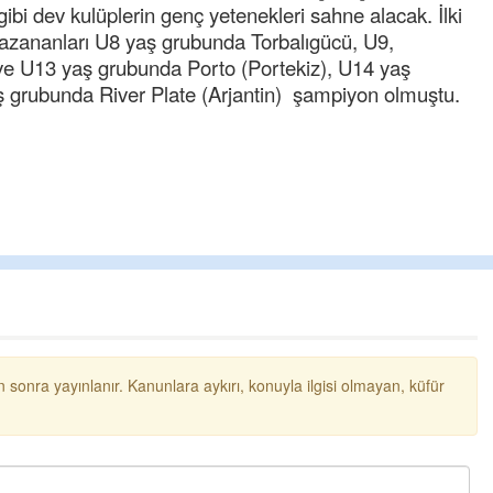
i dev kulüplerin genç yetenekleri sahne alacak. İlki
zananları U8 yaş grubunda Torbalıgücü, U9,
e U13 yaş grubunda Porto (Portekiz), U14 yaş
grubunda River Plate (Arjantin) şampiyon olmuştu.
Cengiz GÜZEL
Başkana teşekkür Ederim Sağolsun 
senedir mendirekte Her yaz Aileden 
terbiyesi Almamış pis insanların Çöpl
toplayıp Kon
... DEVAMI
 sonra yayınlanır. Kanunlara aykırı, konuyla ilgisi olmayan, küfür
Ereğlili
Ereğli Futbol Kulübünü Erdemir'i özel
düşünsün ve sahip çıksınlar. Erdemir
özelleştirilmeseydi sponsor olurdu v