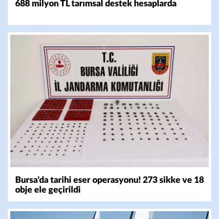
688 milyon TL tarımsal destek hesaplarda
Bursa'da tarihi eser operasyonu! 273 sikke ve 18
obje ele geçirildi