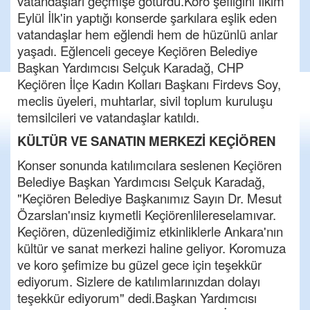
vatandaşları geçmişe götürdü.Koro şefliğini İlkim
Eylül İlk'in yaptığı konserde şarkılara eşlik eden
vatandaşlar hem eğlendi hem de hüzünlü anlar
yaşadı. Eğlenceli geceye Keçiören Belediye
Başkan Yardımcısı Selçuk Karadağ, CHP
Keçiören İlçe Kadın Kolları Başkanı Firdevs Soy,
meclis üyeleri, muhtarlar, sivil toplum kuruluşu
temsilcileri ve vatandaşlar katıldı.
KÜLTÜR VE SANATIN MERKEZİ KEÇİÖREN
Konser sonunda katılımcılara seslenen Keçiören
Belediye Başkan Yardımcısı Selçuk Karadağ,
"Keçiören Belediye Başkanımız Sayın Dr. Mesut
Özarslan'ınsiz kıymetli Keçiörenlilereselamıvar.
Keçiören, düzenlediğimiz etkinliklerle Ankara'nın
kültür ve sanat merkezi haline geliyor. Koromuza
ve koro şefimize bu güzel gece için teşekkür
ediyorum. Sizlere de katılımlarınızdan dolayı
teşekkür ediyorum" dedi.Başkan Yardımcısı