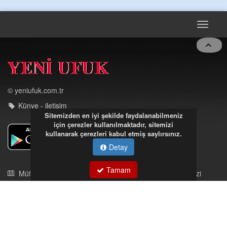
navigat
© yeniufuk.com.tr
Künye - iletişim
Sitemizden en iyi şekilde faydalanabilmeniz
için çerezler kullanılmaktadır, sitemizi
kullanarak çerezleri kabul etmiş saylırsınız.
Müftü Mahallesi Ateş Ahmet Sokak Cerrahoğlu İşmerkezi
Detay
Kat:5 no:2
Kdz.Ereğli/Zonguldak
Tamam
03723121008
eregliyeniufuk@gmail.com
İstek, Şikayetleriniz İçin Tıklayın