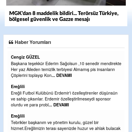
MGK'dan 8 maddelik bildiri... Terörsüz Türkiye,
bölgesel güvenlik ve Gazze mesajı
Haber Yorumları
CEVDET YILMAZ
ir mendirekte
GULDERE DERE ÇALIŞMALARI, SEKIZ YIL ÖNCE A
 insanların
TARAFINDAN BAŞLATILDI, ETRASFINDA YERLEŞİM
OLMAYAN KISIMLARA DUVARLAR YAPILDI."BURAD
DEVAMI
Şaban yavuz
ler düşünsün
 sponsor
Mekanı cennet olsun kederli ailesine Rabbim Sabri Cel
ihsan eylesin
Sebahattin özarslan
ir
Günaydın hayırlı sabahlar dilerim
ahlak bulacak