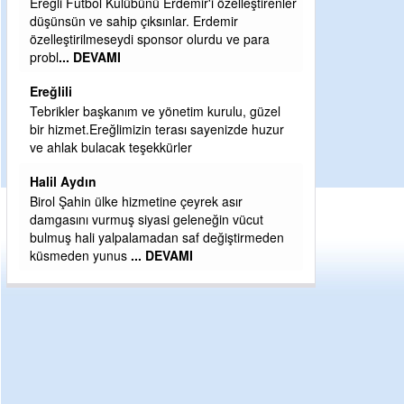
leştirenler
Şaban yavuz
e para
Mekanı cennet olsun kederli ailesine Rabbim
Sabri Celil ihsan eylesin
Sebahattin özarslan
u, güzel
Günaydın hayırlı sabahlar dilerim
zde huzur
H BakiYüksel
Hak hukuk adalet işte CHP Kemal Kılıçdaroğlu
r
vücut
tirmeden