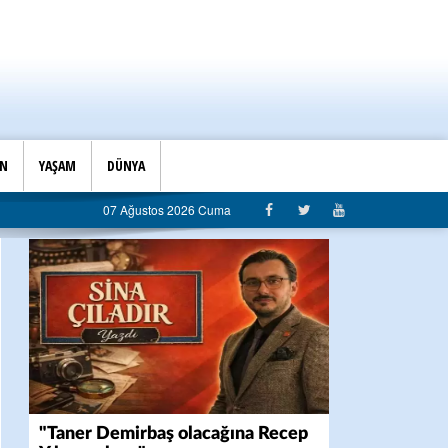
İN
YAŞAM
DÜNYA
diyeye sert eleştiri: “Algı siyaseti değil, hizmet belediyeciliği”
07 Ağustos 2026 Cuma
"Taner Demirbaş olacağına Recep