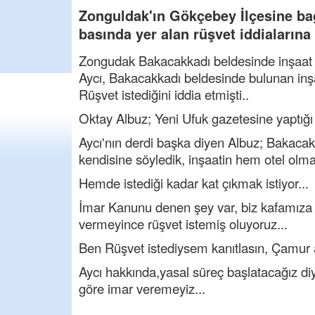
Zonguldak'ın Gökçebey İlçesine ba
basında yer alan rüşvet iddialarına 
Zongudak Bakacakkadı beldesinde inşaat y
Aycı, Bakacakkadı beldesinde bulunan inş
Rüşvet istediğini iddia etmişti..
Oktay Albuz; Yeni Ufuk gazetesine yaptığı 
Aycı'nın derdi başka diyen Albuz; Bakacak
kendisine söyledik, inşaatin hem otel olması
Hemde istediği kadar kat çıkmak istiyor...
İmar Kanunu denen şey var, biz kafamıza 
vermeyince rüşvet istemiş oluyoruz...
Ben Rüşvet istediysem kanıtlasın, Çamur at 
Aycı hakkında,yasal süreç başlatacağız diye
göre imar veremeyiz...