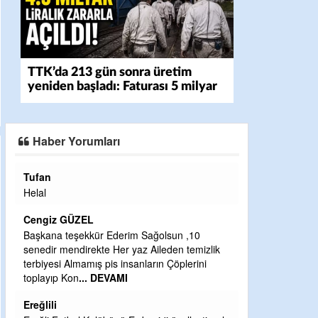
TTK’da 213 gün sonra üretim
yeniden başladı: Faturası 5 milyar
liraya dayandı
Haber Yorumları
Halil Aydın
Çırak ustasından öğrenir kısmet bağlamayı...
Ben İbrahim Yalçını tebrik ediyorum.
CEVDET YILMAZ
,10
temizlik
GULDERE DERE ÇALIŞMALARI, SEKIZ YIL
erini
ÖNCE ALKAYA TARAFINDAN BAŞLATILDI,
ETRASFINDA YERLEŞİM YERI OLMAYAN
KISIMLARA DUVARLAR YAPILDI."BURADAK
...
DEVAMI