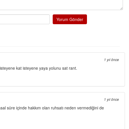
Ereğli Futbol Kulübünü Erdemir'i özel
düşünsün ve sahip çıksınlar. Erdemir
özelleştirilmeseydi sponsor olurdu v
probl
... DEVAMI
Yorum Gönder
Ereğlili
Tebrikler başkanım ve yönetim kurul
bir hizmet.Ereğlimizin terası sayeni
ve ahlak bulacak teşekkürler
Halil Aydın
1 yıl önce
Birol Şahin ülke hizmetine çeyrek ası
isteyene kat isteyene yaya yolunu sat rant.
damgasını vurmuş siyasi geleneğin 
bulmuş hali yalpalamadan saf değiş
küsmeden yunus
... DEVAMI
1 yıl önce
yasal süre içinde hakkım olan ruhsatı neden vermediğini de