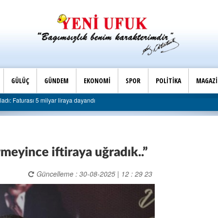
GÜLÜÇ
GÜNDEM
EKONOMİ
SPOR
POLİTİKA
MAGAZ
Son Dakika |
r liraya dayandı
AK Parti Ereğli İlçe Başkanlığı’ndan bele
rmeyince iftiraya uğradık..”
Güncelleme : 30-08-2025 | 12 : 29 23