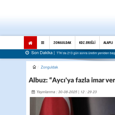
ZONGULDAK
KDZ.EREĞLİ
ALAPLI
Son Dakika |
TTK’da 213 gün sonra üretim yeniden başladı: Faturası 5 milya
Zonguldak
Albuz: “Aycı'ya fazla imar ve
Yayınlanma : 30-08-2025 | 12 : 29 23