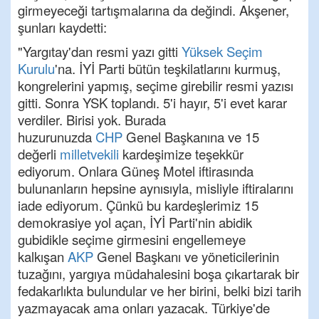
girmeyeceği tartışmalarına da değindi. Akşener,
şunları kaydetti:
"Yargıtay'dan resmi yazı gitti
Yüksek Seçim
Kurulu
'na. İYİ Parti bütün teşkilatlarını kurmuş,
kongrelerini yapmış, seçime girebilir resmi yazısı
gitti. Sonra YSK toplandı. 5'i hayır, 5'i evet karar
verdiler. Birisi yok. Burada
huzurunuzda
CHP
Genel Başkanına ve 15
değerli
milletvekili
kardeşimize teşekkür
ediyorum. Onlara Güneş Motel iftirasında
bulunanların hepsine aynısıyla, misliyle iftiralarını
iade ediyorum. Çünkü bu kardeşlerimiz 15
demokrasiye yol açan, İYİ Parti'nin abidik
gubidikle seçime girmesini engellemeye
kalkışan
AKP
Genel Başkanı ve yöneticilerinin
tuzağını, yargıya müdahalesini boşa çıkartarak bir
fedakarlıkta bulundular ve her birini, belki bizi tarih
yazmayacak ama onları yazacak. Türkiye'de