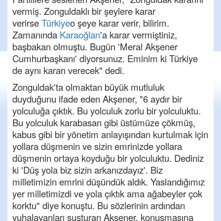
vermiş. Zonguldaklı bir şeylere karar
verirse
Türkiye
o şeye karar verir, bilirim.
Zamanında
Karaoğlan
'a karar vermiştiniz,
başbakan olmuştu. Bugün 'Meral Akşener
Cumhurbaşkanı' diyorsunuz. Eminim ki Türkiye
de aynı kararı verecek" dedi.
Zonguldak'ta olmaktan büyük mutluluk
duyduğunu ifade eden Akşener, "6 aydır bir
yolculuğa çıktık. Bu yolculuk zorlu bir yolculuktu.
Bu yolculuk karabasan gibi üstümüze çökmüş,
kabus gibi bir yönetim anlayışından kurtulmak için
yollara düşmenin ve sizin emrinizde yollara
düşmenin ortaya koyduğu bir yolculuktu. Dediniz
ki 'Düş yola biz sizin arkanızdayız'. Biz
milletimizin emrini düşündük aldık. Yaslandığımız
yer milletimizdi ve yola çıktık ama ağabeyler çok
korktu" diye konuştu. Bu sözlerinin ardından
yuhalayanları susturan Akşener, konuşmasına