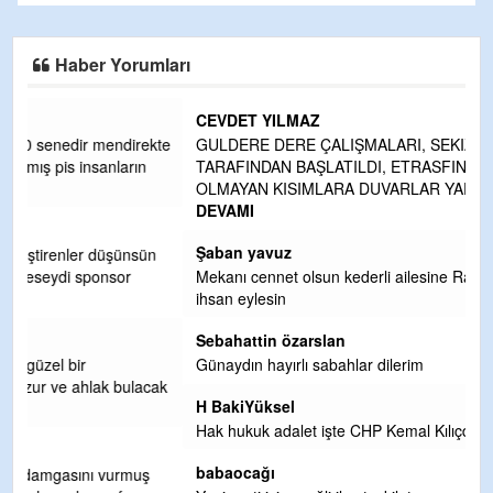
Haber Yorumları
CEVDET YILMAZ
kte
GULDERE DERE ÇALIŞMALARI, SEKIZ YIL ÖNCE ALKAYA
TARAFINDAN BAŞLATILDI, ETRASFINDA YERLEŞİM YERI
OLMAYAN KISIMLARA DUVARLAR YAPILDI."BURADAK
...
DEVAMI
Şaban yavuz
n
Mekanı cennet olsun kederli ailesine Rabbim Sabri Celil
ihsan eylesin
Sebahattin özarslan
Günaydın hayırlı sabahlar dilerim
ak
H BakiYüksel
Hak hukuk adalet işte CHP Kemal Kılıçdaroğlu
babaocağı