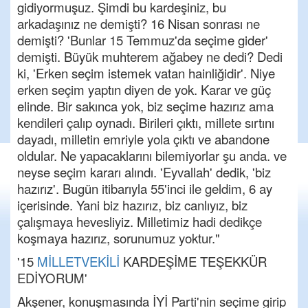
gidiyormuşuz. Şimdi bu kardeşiniz, bu
arkadaşınız ne demişti? 16 Nisan sonrası ne
demişti? 'Bunlar 15 Temmuz'da seçime gider'
demişti. Büyük muhterem ağabey ne dedi? Dedi
ki, 'Erken seçim istemek vatan hainliğidir'. Niye
erken seçim yaptın diyen de yok. Karar ve güç
elinde. Bir sakınca yok, biz seçime hazırız ama
kendileri çalıp oynadı. Birileri çıktı, millete sırtını
dayadı, milletin emriyle yola çıktı ve abandone
oldular. Ne yapacaklarını bilemiyorlar şu anda. ve
neyse seçim kararı alındı. 'Eyvallah' dedik, 'biz
hazırız'. Bugün itibarıyla 55'inci ile geldim, 6 ay
içerisinde. Yani biz hazırız, biz canlıyız, biz
çalışmaya hevesliyiz. Milletimiz hadi dedikçe
koşmaya hazırız, sorunumuz yoktur."
'15
MİLLETVEKİLİ
KARDEŞİME TEŞEKKÜR
EDİYORUM'
Akşener, konuşmasında İYİ Parti'nin seçime girip