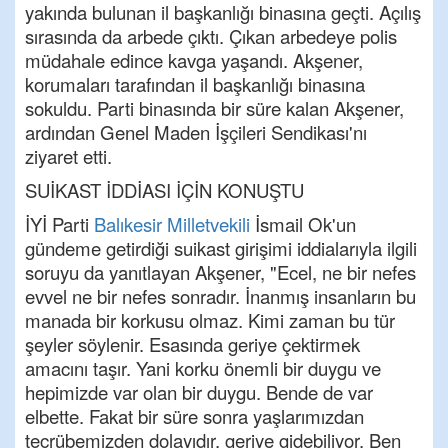
yakında bulunan il başkanlığı binasına geçti. Açılış
sırasında da arbede çıktı. Çıkan arbedeye polis
müdahale edince kavga yaşandı. Akşener,
korumaları tarafından il başkanlığı binasına
sokuldu. Parti binasında bir süre kalan Akşener,
ardından Genel Maden İşçileri Sendikası'nı
ziyaret etti.
SUİKAST İDDİASI İÇİN KONUŞTU
İYİ Parti
Balıkesir
Milletvekili
İsmail Ok'un
gündeme getirdiği suikast girişimi iddialarıyla ilgili
soruyu da yanıtlayan Akşener, "Ecel, ne bir nefes
evvel ne bir nefes sonradır. İnanmış insanların bu
manada bir korkusu olmaz. Kimi zaman bu tür
şeyler söylenir. Esasında geriye çektirmek
amacını taşır. Yani korku önemli bir duygu ve
hepimizde var olan bir duygu. Bende de var
elbette. Fakat bir süre sonra yaşlarımızdan
tecrübemizden dolayıdır, geriye gidebiliyor. Ben