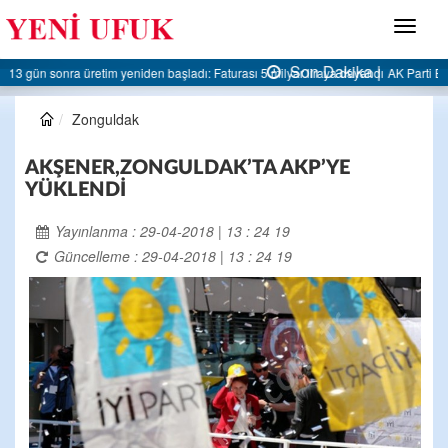
Menü
Son Dakika |
AK Parti Ereğli İlçe Başkanlığı’ndan belediyeye sert eleştiri:
Zonguldak
AKŞENER,ZONGULDAK’TA AKP’YE
YÜKLENDİ
Yayınlanma : 29-04-2018 | 13 : 24 19
Güncelleme : 29-04-2018 | 13 : 24 19