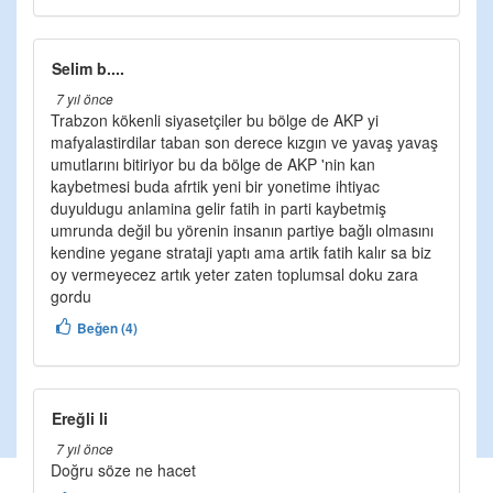
Selim b....
7 yıl önce
Trabzon kökenli siyasetçiler bu bölge de AKP yi
mafyalastirdilar taban son derece kızgın ve yavaş yavaş
umutlarını bitiriyor bu da bölge de AKP 'nin kan
kaybetmesi buda afrtik yeni bir yonetime ihtiyac
duyuldugu anlamina gelir fatih in parti kaybetmiş
umrunda değil bu yörenin insanın partiye bağlı olmasını
kendine yegane strataji yaptı ama artik fatih kalır sa biz
oy vermeyecez artık yeter zaten toplumsal doku zara
gordu
Beğen (4)
Ereğli li
7 yıl önce
Doğru söze ne hacet