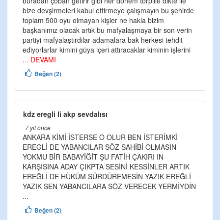
buradan çoban getirir gibi her dönem torpille dikte ile
bize devşirmeleri kabul ettirmeye çalışmayın bu şehirde
toplam 500 oyu olmayan kişier ne hakla bizim
başkanımız olacak artık bu mafyalaşmaya bir son verin
partiyi mafyalaştırdılar adamalara bak herkesi tehdit
ediyorlarlar kimini güya içeri attıracaklar kiminin işlerini
... DEVAMI
Beğen (2)
kdz eregli li akp sevdalısı
7 yıl önce
ANKARA KİMİ İSTERSE O OLUR BEN İSTERİMKİ
EREGLİ DE YABANCILAR SÖZ SAHİBİ OLMASIN
YOKMU BİR BABAYİĞİT ŞU FATİH ÇAKIRI IN
KARŞISINA ADAY ÇIKPTA SESİNİ KESSİNLER ARTIK
EREĞLİ DE HÜKÜM SÜRDÜREMESİN YAZIK EREĞLİ
YAZIK SEN YABANCILARA SÖZ VERECEK YERMİYDİN
...
Beğen (2)