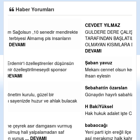
Haber Yorumları
CEVDET YILMAZ
kte
GULDERE DERE ÇALIŞMALARI, SEKIZ YIL ÖNCE ALKAYA
TARAFINDAN BAŞLATILDI, ETRASFINDA YERLEŞİM YERI
OLMAYAN KISIMLARA DUVARLAR YAPILDI."BURADAK
...
DEVAMI
Şaban yavuz
n
Mekanı cennet olsun kederli ailesine Rabbim Sabri Celil
ihsan eylesin
Sebahattin özarslan
Günaydın hayırlı sabahlar dilerim
ak
H BakiYüksel
Hak hukuk adalet işte CHP Kemal Kılıçdaroğlu
babaocağı
Yeni parti için ereğli ilçe teşkilatımızı merak eder dururken
asıl merakımız halk kahramanlarımız ereğli aşkı ile yanıp