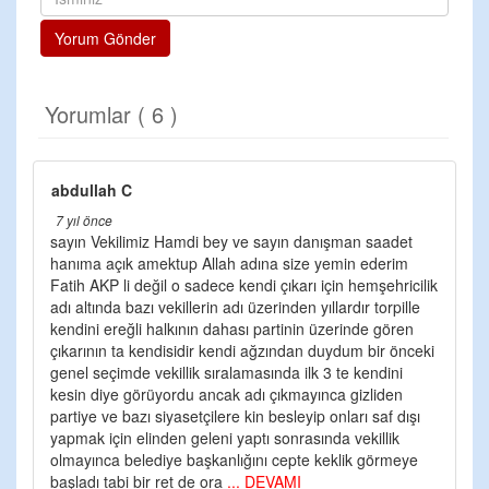
Yorum Gönder
Yorumlar ( 6 )
abdullah C
7 yıl önce
sayın Vekilimiz Hamdi bey ve sayın danışman saadet
hanıma açık amektup Allah adına size yemin ederim
Fatih AKP li değil o sadece kendi çıkarı için hemşehricilik
adı altında bazı vekillerin adı üzerinden yıllardır torpille
kendini ereğli halkının dahası partinin üzerinde gören
çıkarının ta kendisidir kendi ağzından duydum bir önceki
genel seçimde vekillik sıralamasında ilk 3 te kendini
kesin diye görüyordu ancak adı çıkmayınca gizliden
partiye ve bazı siyasetçilere kin besleyip onları saf dışı
yapmak için elinden geleni yaptı sonrasında vekillik
olmayınca belediye başkanlığını cepte keklik görmeye
başladı tabi bir ret de ora
... DEVAMI