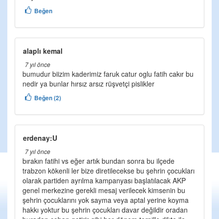
Beğen
alaplı kemal
7 yıl önce
bumudur biizim kaderimiz faruk catur oglu fatih cakır bu
nedir ya bunlar hırsız arsız rüşvetçi pislikler
Beğen (2)
erdenay:U
7 yıl önce
bırakın fatihi vs eğer artık bundan sonra bu ilçede
trabzon kökenli ler bize diretilecekse bu şehrin çocukları
olarak partiden ayrılma kampanyası başlatılacak AKP
genel merkezine gerekli mesaj verilecek kimsenin bu
şehrin çocuklarını yok sayma veya aptal yerine koyma
hakkı yoktur bu şehrin çocukları davar değildir oradan