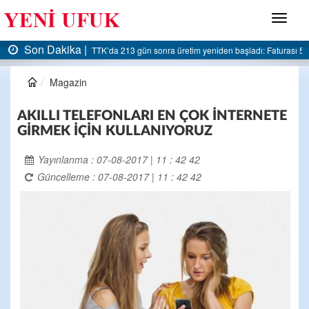
Menü
on Dakika |
Son
TTK’da 213 gün sonra üretim yeniden başladı: Faturası 5 milyar li
Magazin
AKILLI TELEFONLARI EN ÇOK İNTERNETE
GİRMEK İÇİN KULLANIYORUZ
Yayınlanma : 07-08-2017 | 11 : 42 42
Güncelleme : 07-08-2017 | 11 : 42 42