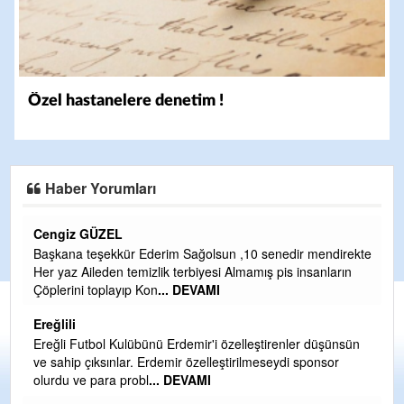
Özel hastanelere denetim !
Haber Yorumları
CEVDET YILMAZ
senedir mendirekte
GULDERE DERE ÇALIŞMALARI, SEKIZ YIL Ö
ş pis insanların
TARAFINDAN BAŞLATILDI, ETRASFINDA YERL
OLMAYAN KISIMLARA DUVARLAR YAPILDI."B
DEVAMI
Şaban yavuz
tirenler düşünsün
eseydi sponsor
Mekanı cennet olsun kederli ailesine Rabbim Sab
ihsan eylesin