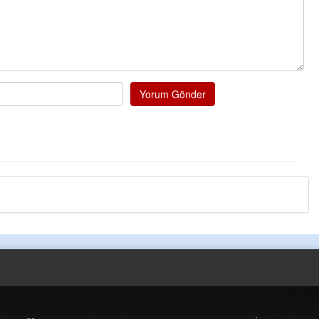
Kazim öztürk
Elinize emeğinize sag
pureje kandili tekrar 
Tufan
Helal
Yorum Gönder
Cengiz GÜZEL
Başkana teşekkür Ed
senedir mendirekte He
terbiyesi Almamış pis 
toplayıp Kon
... DEVA