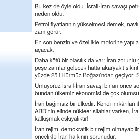
Bu kez de öyle oldu. İsrail-İran savaşı pe
neden oldu.
Petrol fiyatlarının yükselmesi demek, navl
zam görür.
En son benzin ve özellikle motorine yapıla
açacak.
Daha kötü bir olasılık da var: İran zorunl
peşe zamlar gelecek hatta akaryakıt sıkınt
yüzde 25’i Hürmüz Boğazı’ndan geçiyor; S
Umuyoruz İsrail-İran savaşı bir an önce so
bundan ülkemiz ekonomisi de çok olumsuz 
İran bağımsız bir ülkedir. Kendi imkânları i
ABD’nin elinde nükleer silahlar varken, İra
kalkışmak eşkıyalıktır!
İran rejimi demokratik bir rejim olmayabilir
öncelikle İran halkının sorunudur.