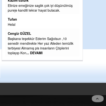
Halil Aydın
lık çok iyi düşünülmüş
hayat bulacak.
Birol Şahin ülke hizmetine çeyrek asır
damgasını vurmuş siyasi geleneğin vücut
bulmuş hali yalpalamadan saf değiştirmed
küsmeden yunus
... DEVAMI
Halil Aydın
erim Sağolsun ,10
Çırak ustasından öğrenir kısmet bağlamayı.
r yaz Aileden temizlik
Ben İbrahim Yalçını tebrik ediyorum.
insanların Çöplerini
CEVDET YILMAZ
MI
GULDERE DERE ÇALIŞMALARI, SEKIZ Y
ÖNCE ALKAYA TARAFINDAN BAŞLATILDI
ETRASFINDA YERLEŞİM YERI OLMAYAN
KISIMLARA DUVARLAR YAPILDI."BURAD
DEVAMI