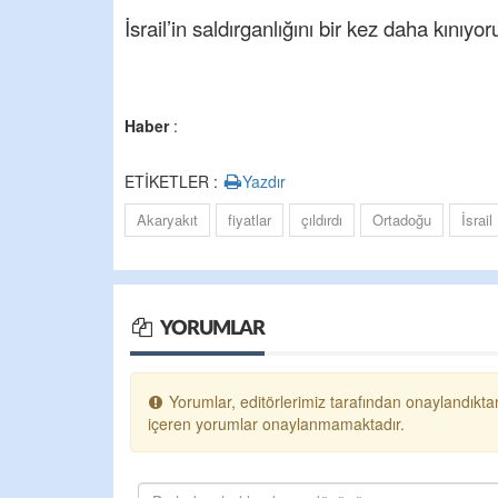
İsrail’in saldırganlığını bir kez daha kını
Haber
:
ETİKETLER :
Yazdır
Akaryakıt
fiyatlar
çıldırdı
Ortadoğu
İsrail
YORUMLAR
Yorumlar, editörlerimiz tarafından onaylandıktan
içeren yorumlar onaylanmamaktadır.