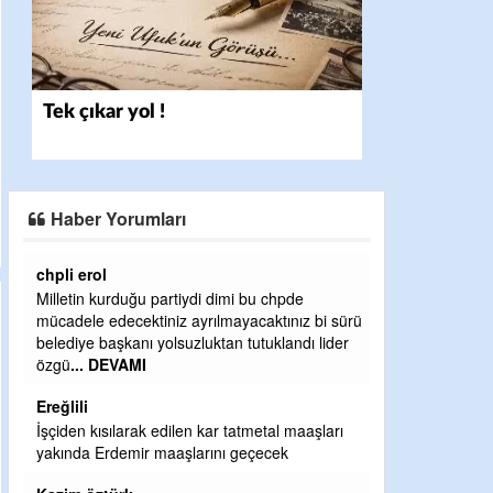
Tek çıkar yol !
Haber Yorumları
Ereğlili
iydi dimi bu chpde
Ereğli Futbol Kulübünü Erdemir'i özelleştir
ayrılmayacaktınız bi sürü
düşünsün ve sahip çıksınlar. Erdemir
zluktan tutuklandı lider
özelleştirilmeseydi sponsor olurdu ve para
probl
... DEVAMI
Ereğlili
en kar tatmetal maaşları
Tebrikler başkanım ve yönetim kurulu, güz
larını geçecek
bir hizmet.Ereğlimizin terası sayenizde hu
ve ahlak bulacak teşekkürler