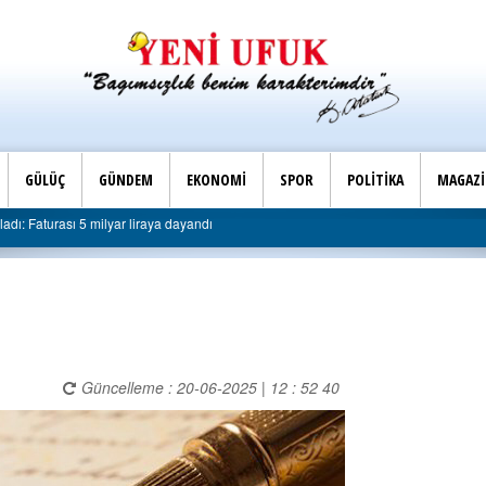
GÜLÜÇ
GÜNDEM
EKONOMİ
SPOR
POLİTİKA
MAGAZ
Son Dakika |
 Faturası 5 milyar liraya dayandı
AK Parti Ereğli İlçe B
Güncelleme : 20-06-2025 | 12 : 52 40