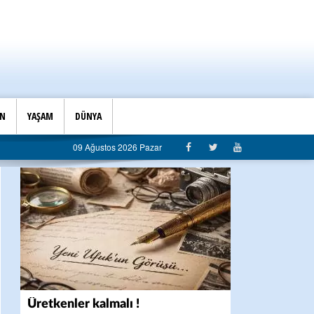
İN
YAŞAM
DÜNYA
aşkanlığı’ndan belediyeye sert eleştiri: “Algı siyaseti değil, hizmet belediyeciliği”
09 Ağustos 2026 Pazar
Üretkenler kalmalı !