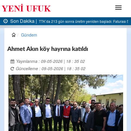
Menü
Son Dakika |
AK Parti Ereğli İlçe Başkanlığı’ndan belediyeye sert eleştiri:
Gündem
Ahmet Akın köy hayrına katıldı
Yayınlanma : 09-05-2026 | 18 : 35 02
Güncelleme : 09-05-2026 | 18 : 35 02