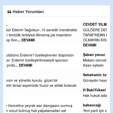
Haber Yorumları
CEVDET YILMAZ
kte
GULDERE DERE ÇALIŞMALARI, SEKIZ YIL ÖNCE ALKAYA
TARAFINDAN BAŞLATILDI, ETRASFINDA YERLEŞİM YERI
OLMAYAN KISIMLARA DUVARLAR YAPILDI."BURADAK
...
DEVAMI
Şaban yavuz
n
Mekanı cennet olsun kederli ailesine Rabbim Sabri Celil
ihsan eylesin
Sebahattin özarslan
Günaydın hayırlı sabahlar dilerim
ak
H BakiYüksel
Hak hukuk adalet işte CHP Kemal Kılıçdaroğlu
babaocağı
Yeni parti için ereğli ilçe teşkilatımızı merak eder dururken