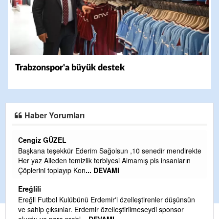
Trabzonspor'a büyük destek
Haber Yorumları
CEVDET YILMAZ
dir mendirekte
GULDERE DERE ÇALIŞMALARI, SEKIZ YIL ÖNCE 
s insanların
TARAFINDAN BAŞLATILDI, ETRASFINDA YERLEŞİ
OLMAYAN KISIMLARA DUVARLAR YAPILDI."BURA
DEVAMI
Şaban yavuz
nler düşünsün
di sponsor
Mekanı cennet olsun kederli ailesine Rabbim Sabri Ce