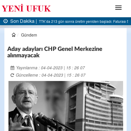
Menü
Son Dakika |
den başladı: Faturası 5 milyar liraya dayandı
AK Parti Ereğli İlçe Başkanlığı’ndan be
Gündem
Aday adayları CHP Genel Merkezine
alınmayacak
Yayınlanma : 04-04-2023 | 15 : 26 07
Güncelleme : 04-04-2023 | 15 : 26 07