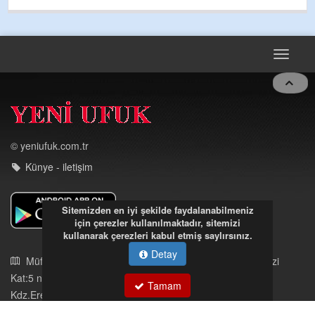
Toggle
navigat
© yeniufuk.com.tr
Künye - iletişim
Sitemizden en iyi şekilde faydalanabilmeniz
Müftü Mahallesi Ateş Ahmet Sokak Cerrahoğlu İşmerkezi
için çerezler kullanılmaktadır, sitemizi
kullanarak çerezleri kabul etmiş saylırsınız.
Kat:5 no:2
Kdz.Ereğli/Zonguldak
Detay
03723121008
Tamam
eregliyeniufuk@gmail.com