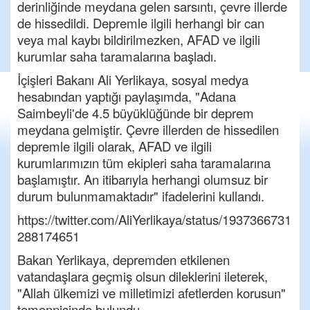
derinliğinde meydana gelen sarsıntı, çevre illerde
de hissedildi. Depremle ilgili herhangi bir can
veya mal kaybı bildirilmezken, AFAD ve ilgili
kurumlar saha taramalarına başladı.
İçişleri Bakanı Ali Yerlikaya, sosyal medya
hesabından yaptığı paylaşımda, "Adana
Saimbeyli'de 4.5 büyüklüğünde bir deprem
meydana gelmiştir. Çevre illerden de hissedilen
depremle ilgili olarak, AFAD ve ilgili
kurumlarımızın tüm ekipleri saha taramalarına
başlamıştır. An itibarıyla herhangi olumsuz bir
durum bulunmamaktadır" ifadelerini kullandı.
https://twitter.com/AliYerlikaya/status/1937366731
288174651
Bakan Yerlikaya, depremden etkilenen
vatandaşlara geçmiş olsun dileklerini ileterek,
"Allah ülkemizi ve milletimizi afetlerden korusun"
temennisinde bulundu.