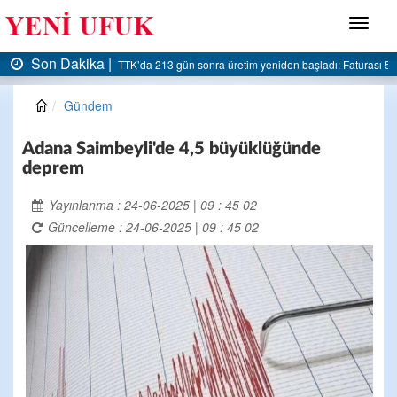
Menü
Son Dakika |
şladı: Faturası 5 milyar liraya dayandı
AK Parti Ereğli İlçe Başkanlığı’ndan belediyey
Gündem
Adana Saimbeyli'de 4,5 büyüklüğünde
deprem
Yayınlanma : 24-06-2025 | 09 : 45 02
Güncelleme : 24-06-2025 | 09 : 45 02