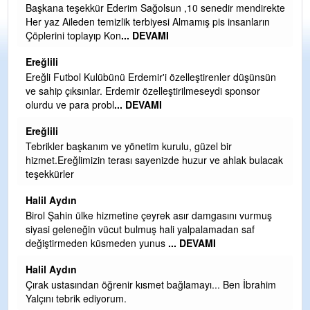
r mendirekte
GULDERE DERE ÇALIŞMALARI, SEKIZ YIL ÖNCE AL
nsanların
TARAFINDAN BAŞLATILDI, ETRASFINDA YERLEŞİM 
OLMAYAN KISIMLARA DUVARLAR YAPILDI."BURADA
DEVAMI
Şaban yavuz
er düşünsün
sponsor
Mekanı cennet olsun kederli ailesine Rabbim Sabri Celi
ihsan eylesin
Sebahattin özarslan
r
Günaydın hayırlı sabahlar dilerim
hlak bulacak
H BakiYüksel
Hak hukuk adalet işte CHP Kemal Kılıçdaroğlu
babaocağı
ını vurmuş
an saf
Yeni parti için ereğli ilçe teşkilatımızı merak eder durur
asıl merakımız halk kahramanlarımız ereğli aşkı ile yanı
tutuşan eeeğ
... DEVAMI
en İbrahim