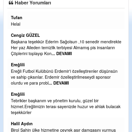
Haber Yorumları
Halil Aydın
Çırak ustasından öğrenir kısmet bağlamayı... Ben İbrahim
Yalçını tebrik ediyorum.
CEVDET YILMAZ
ndirekte
ların
GULDERE DERE ÇALIŞMALARI, SEKIZ YIL ÖNCE ALKAY
TARAFINDAN BAŞLATILDI, ETRASFINDA YERLEŞİM YERI
OLMAYAN KISIMLARA DUVARLAR YAPILDI."BURADAK
...
DEVAMI
şünsün
Şaban yavuz
sor
Mekanı cennet olsun kederli ailesine Rabbim Sabri Celil
ihsan eylesin
Sebahattin özarslan
 bulacak
Günaydın hayırlı sabahlar dilerim
H BakiYüksel
Hak hukuk adalet işte CHP Kemal Kılıçdaroğlu
urmuş