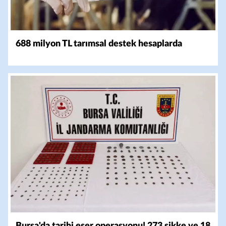
688 milyon TL tarımsal destek hesaplarda
Bursa'da tarihi eser operasyonu! 273 sikke ve 18