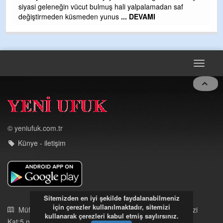
f
Toggle
navigat
© yeniufuk.com.tr
Künye - iletişim
Müftü Mahallesi Ateş Ahmet Sokak Cerrahoğlu İşmerkezi
Kat:5 no:2
Sitemizden en iyi şekilde faydalanabilmeniz
Kdz.Ereğli/Zonguldak
için çerezler kullanılmaktadır, sitemizi
03723121008
kullanarak çerezleri kabul etmiş saylırsınız.