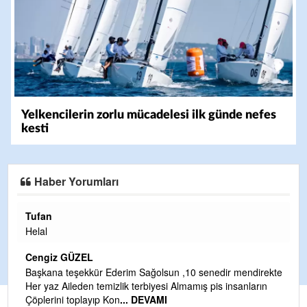
Yelkencilerin zorlu mücadelesi ilk günde nefes
kesti
Haber Yorumları
Halil Aydın
Çırak ustasından öğrenir kısmet bağlamayı... Ben İbrahim
Yalçını tebrik ediyorum.
CEVDET YILMAZ
ekte
n
GULDERE DERE ÇALIŞMALARI, SEKIZ YIL ÖNCE ALKAYA
TARAFINDAN BAŞLATILDI, ETRASFINDA YERLEŞİM YERI