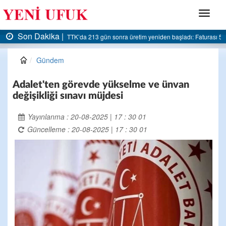
Menü
Son Dakika |
turası 5 milyar liraya dayandı
AK Parti Ereğli İlçe Başkanlığı’ndan belediyeye sert el
Gündem
Adalet'ten görevde yükselme ve ünvan
değişikliği sınavı müjdesi
Yayınlanma : 20-08-2025 | 17 : 30 01
Güncelleme : 20-08-2025 | 17 : 30 01