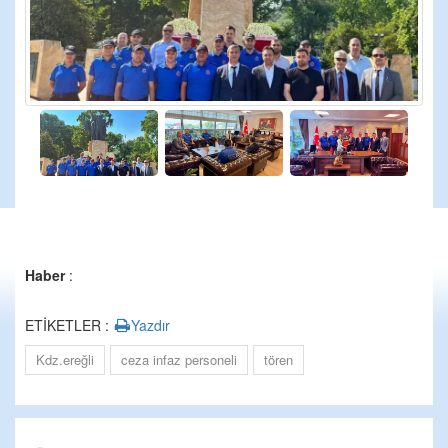
Haber
:
ETİKETLER :
Yazdır
Kdz.ereğli
ceza infaz personeli
tören