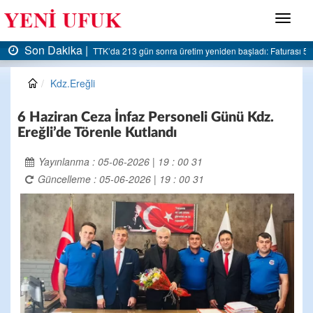
Menü
Son Dakika |
AK Parti Ereğli İlçe Başkanlığı’ndan belediyeye sert eleştiri:
Kdz.Ereğli
6 Haziran Ceza İnfaz Personeli Günü Kdz.
Ereğli’de Törenle Kutlandı
Yayınlanma : 05-06-2026 | 19 : 00 31
Güncelleme : 05-06-2026 | 19 : 00 31