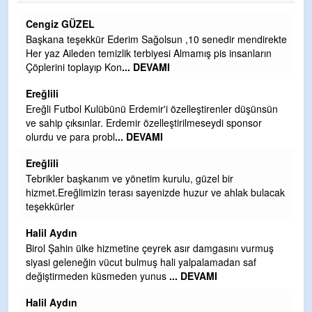
CEVDET YILMAZ
ekte
GULDERE DERE ÇALIŞMALARI, SEKIZ YIL ÖNCE ALKAYA
n
TARAFINDAN BAŞLATILDI, ETRASFINDA YERLEŞİM YERI
OLMAYAN KISIMLARA DUVARLAR YAPILDI."BURADAK
...
DEVAMI
Şaban yavuz
ün
Mekanı cennet olsun kederli ailesine Rabbim Sabri Celil
ihsan eylesin
Sebahattin özarslan
Günaydın hayırlı sabahlar dilerim
acak
H BakiYüksel
Hak hukuk adalet işte CHP Kemal Kılıçdaroğlu
babaocağı
ş
Yeni parti için ereğli ilçe teşkilatımızı merak eder dururken
asıl merakımız halk kahramanlarımız ereğli aşkı ile yanıp
tutuşan eeeğ
... DEVAMI