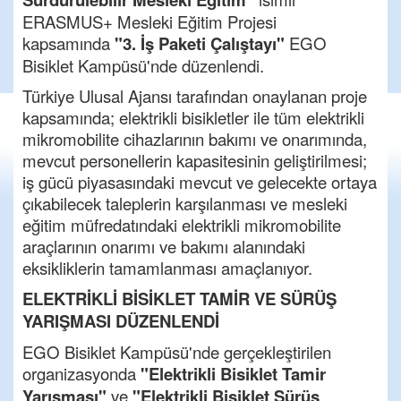
ERASMUS+ Mesleki Eğitim Projesi
kapsamında
"3. İş Paketi Çalıştayı"
EGO
Bisiklet Kampüsü'nde düzenlendi.
Türkiye Ulusal Ajansı tarafından onaylanan proje
kapsamında; elektrikli bisikletler ile tüm elektrikli
mikromobilite cihazlarının bakımı ve onarımında,
mevcut personellerin kapasitesinin geliştirilmesi;
iş gücü piyasasındaki mevcut ve gelecekte ortaya
çıkabilecek taleplerin karşılanması ve mesleki
eğitim müfredatındaki elektrikli mikromobilite
araçlarının onarımı ve bakımı alanındaki
eksikliklerin tamamlanması amaçlanıyor.
ELEKTRİKLİ BİSİKLET TAMİR VE SÜRÜŞ
YARIŞMASI DÜZENLENDİ
EGO Bisiklet Kampüsü'nde gerçekleştirilen
organizasyonda
"Elektrikli Bisiklet Tamir
Yarışması"
ve
"Elektrikli Bisiklet Sürüş