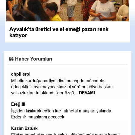
Ayvalık'ta üretici ve el emeği pazarı renk
katıyor
Haber Yorumları
Ereğlili
Ereğli Futbol Kulübünü Erdemir'i özelleştirenler düşünsün
ve sahip çıksınlar. Erdemir özelleştirilmeseydi sponsor
olurdu ve para probl
... DEVAMI
Ereğlili
Tebrikler başkanım ve yönetim kurulu, güzel bir
hizmet.Ereğlimizin terası sayenizde huzur ve ahlak bulacak
teşekkürler
Halil Aydın
ili