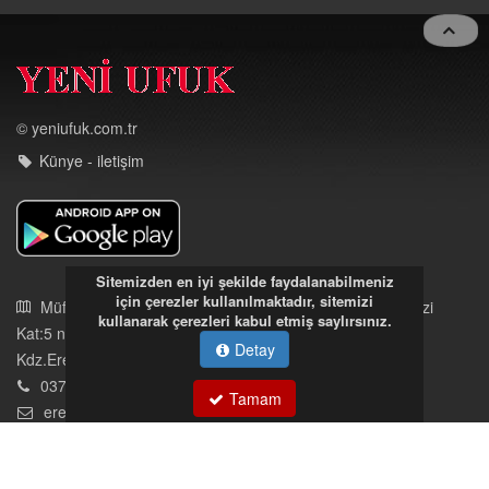
© yeniufuk.com.tr
Künye - iletişim
Müftü Mahallesi Ateş Ahmet Sokak Cerrahoğlu İşmerkezi
Kat:5 no:2
Sitemizden en iyi şekilde faydalanabilmeniz
Kdz.Ereğli/Zonguldak
için çerezler kullanılmaktadır, sitemizi
03723121008
kullanarak çerezleri kabul etmiş saylırsınız.
eregliyeniufuk@gmail.com
Detay
Tamam
İstek, Şikayetleriniz İçin Tıklayın
Tüm hakları saklıdır. İzinsiz kullanılamaz.