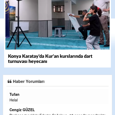
Konya Karatay'da Kur'an kurslarında dart
turnuvası heyecanı
Haber Yorumları
Halil Aydın
Çırak ustasından öğrenir kısmet bağlamayı... Ben İbrahim
Yalçını tebrik ediyorum.
CEVDET YILMAZ