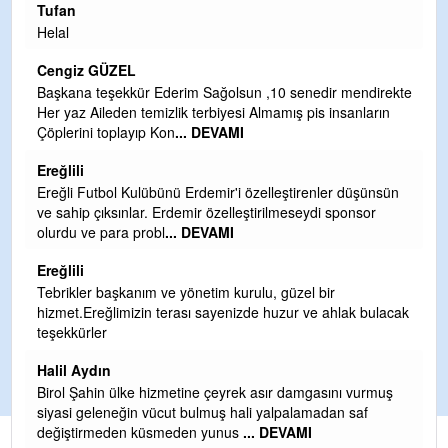
Tufan
Ha
Helal
Çı
Ya
Cengiz GÜZEL
C
Başkana teşekkür Ederim Sağolsun ,10 senedir mendirekte
Her yaz Aileden temizlik terbiyesi Almamış pis insanların
GU
Çöplerini toplayıp Kon
... DEVAMI
TA
OL
Ereğlili
D
Ereğli Futbol Kulübünü Erdemir'i özelleştirenler düşünsün
Şa
ve sahip çıksınlar. Erdemir özelleştirilmeseydi sponsor
olurdu ve para probl
... DEVAMI
Me
ih
Ereğlili
Se
Tebrikler başkanım ve yönetim kurulu, güzel bir
hizmet.Ereğlimizin terası sayenizde huzur ve ahlak bulacak
Gü
teşekkürler
H 
Halil Aydın
Ha
Birol Şahin ülke hizmetine çeyrek asır damgasını vurmuş
siyasi geleneğin vücut bulmuş hali yalpalamadan saf
değiştirmeden küsmeden yunus
... DEVAMI