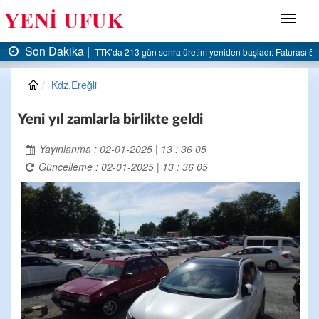
Menü
Son Dakika |
TTK’da 213 gün sonra üretim yeniden başladı: Faturası 5 milyar liraya dayandı
AK P
Kdz.Ereğli
Yeni yıl zamlarla birlikte geldi
Yayınlanma : 02-01-2025 | 13 : 36 05
Güncelleme : 02-01-2025 | 13 : 36 05