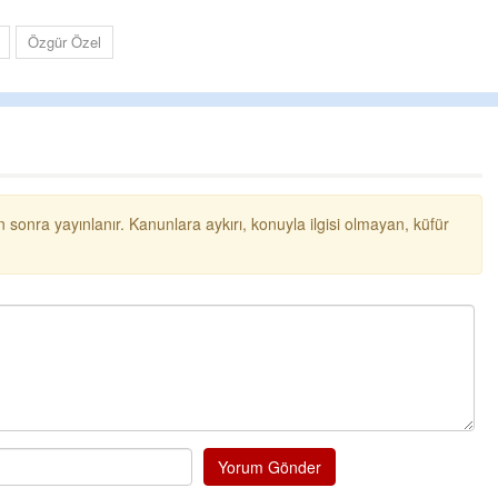
Ereğli Futbol Kulübünü Erdemir'i öze
düşünsün ve sahip çıksınlar. Erdemi
Özgür Özel
özelleştirilmeseydi sponsor olurdu 
probl
... DEVAMI
Ereğlili
Tebrikler başkanım ve yönetim kuru
bir hizmet.Ereğlimizin terası sayeni
ve ahlak bulacak teşekkürler
 sonra yayınlanır. Kanunlara aykırı, konuyla ilgisi olmayan, küfür
Halil Aydın
Birol Şahin ülke hizmetine çeyrek as
damgasını vurmuş siyasi geleneğin 
bulmuş hali yalpalamadan saf deği
küsmeden yunus
... DEVAMI
Yorum Gönder