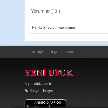
Yorumlar ( 0 )
Henüz bir yorum yapılmamış
Bize Ulaşın
Künye
Reklam
© yeniufuk.com.tr
Künye - iletişim