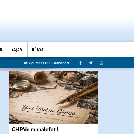
İN
YAŞAM
DÜNYA
rt eleştiri: “Algı siyaseti değil, hizmet belediyeciliği”
08 Ağustos 2026 Cumartesi
CHP’de muhalefet !