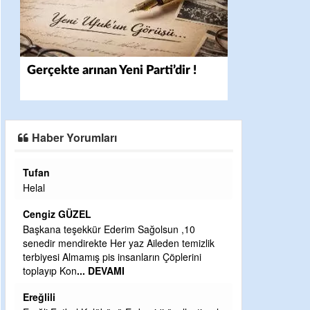
Gerçekte arınan Yeni Parti’dir !
Haber Yorumları
Halil Aydın
Çırak ustasından öğrenir kısmet bağlamayı...
Ben İbrahim Yalçını tebrik ediyorum.
CEVDET YILMAZ
 ,10
temizlik
GULDERE DERE ÇALIŞMALARI, SEKIZ YIL
lerini
ÖNCE ALKAYA TARAFINDAN BAŞLATILDI,
ETRASFINDA YERLEŞİM YERI OLMAYAN
KISIMLARA DUVARLAR YAPILDI."BURADAK
...
DEVAMI