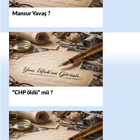
Mansur Yavaş ?
“CHP öldü” mü ?