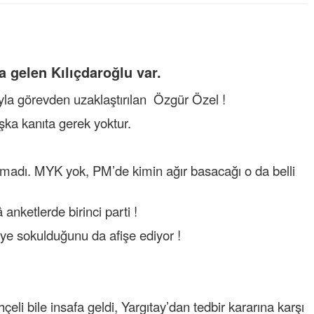
 gelen Kılıçdaroğlu var.
a görevden uzaklaştırılan Özgür Özel !
başka kanıta gerek yoktur.
amadı. MYK yok, PM’de kimin ağır basacağı o da belli
ketlerde birinci parti !
reye sokulduğunu da afişe ediyor !
eli bile insafa geldi, Yargıtay’dan tedbir kararına karşı