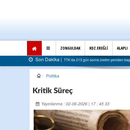
ZONGULDAK
KDZ.EREĞLİ
ALAPLI
Dakika |
TTK’da 213 gün sonra üretim yeniden başladı: Faturası 5 milyar liraya 
Politika
Kritik Süreç
Yayınlanma : 02-06-2026 | 17 : 45 33