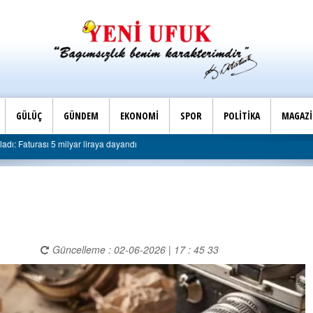
GÜLÜÇ
GÜNDEM
EKONOMİ
SPOR
POLİTİKA
MAGAZ
Son Dakika |
dayandı
AK Parti Ereğli İlçe Başkanlığı’ndan belediyeye se
Güncelleme : 02-06-2026 | 17 : 45 33