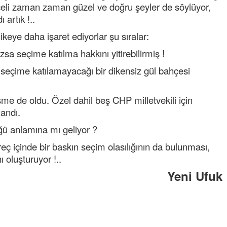
hçeli zaman zaman güzel ve doğru şeyler de söylüyor,
artık !..
keye daha işaret ediyorlar şu sıralar:
 seçime katılma hakkını yitirebilirmiş !
eçime katılamayacağı bir dikensiz gül bahçesi
işme de oldu. Özel dahil beş CHP milletvekili için
landı.
Tufan
ğü anlamına mı geliyor ?
Helal
reç içinde bir baskın seçim olasılığının da bulunması,
Cengiz GÜZEL
 oluşturuyor !..
Başkana teşekkür Ederim Sağolsun
Yeni Ufuk
senedir mendirekte Her yaz Aileden 
terbiyesi Almamış pis insanların Çöp
toplayıp Kon
... DEVAMI
Ereğlili