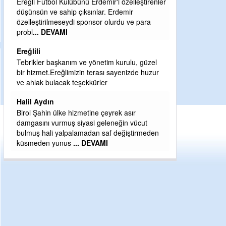
lleştirenler
Şaban yavuz
r
ve para
Mekanı cennet olsun kederli ailesine Rabbim
Sabri Celil ihsan eylesin
Sebahattin özarslan
lu, güzel
Günaydın hayırlı sabahlar dilerim
zde huzur
H BakiYüksel
Hak hukuk adalet işte CHP Kemal Kılıçdaroğlu
ır
vücut
ştirmeden