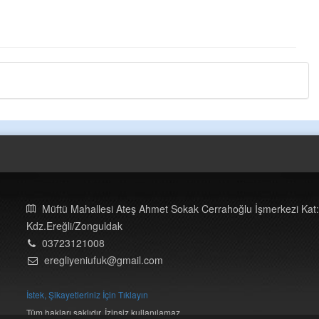
Müftü Mahallesi Ateş Ahmet Sokak Cerrahoğlu İşmerkezi Kat:
Kdz.Ereğli/Zonguldak
03723121008
eregliyeniufuk@gmail.com
İstek, Şikayetleriniz İçin Tıklayın
Tüm hakları saklıdır. İzinsiz kullanılamaz.