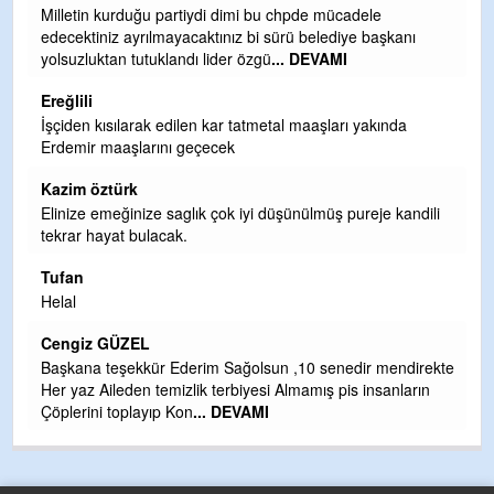
Ereğli Futbol Kulübünü Erdemir'i özelleştirenler düşünsün
ı
ve sahip çıksınlar. Erdemir özelleştirilmeseydi sponsor
olurdu ve para probl
... DEVAMI
Ereğlili
Tebrikler başkanım ve yönetim kurulu, güzel bir
hizmet.Ereğlimizin terası sayenizde huzur ve ahlak bulacak
teşekkürler
Halil Aydın
dili
Birol Şahin ülke hizmetine çeyrek asır damgasını vurmuş
siyasi geleneğin vücut bulmuş hali yalpalamadan saf
değiştirmeden küsmeden yunus
... DEVAMI
Halil Aydın
Çırak ustasından öğrenir kısmet bağlamayı... Ben İbrahim
irekte
Yalçını tebrik ediyorum.
rın
CEVDET YILMAZ
GULDERE DERE ÇALIŞMALARI, SEKIZ YIL ÖNCE ALKAYA
TARAFINDAN BAŞLATILDI, ETRASFINDA YERLEŞİM YERI
OLMAYAN KISIMLARA DUVARLAR YAPILDI."BURADAK
...