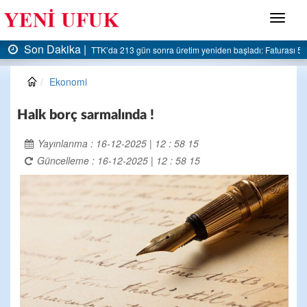
Menü
Son Dakika |
 5 milyar liraya dayandı
AK Parti Ereğli İlçe Başkanlığı’ndan belediyeye sert eleştiri
Ekonomi
Halk borç sarmalında !
Yayınlanma : 16-12-2025 | 12 : 58 15
Güncelleme : 16-12-2025 | 12 : 58 15