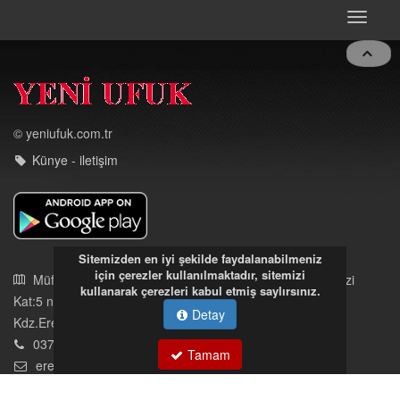
DEVAMI
Toggle
navigat
© yeniufuk.com.tr
Künye - iletişim
Sitemizden en iyi şekilde faydalanabilmeniz
için çerezler kullanılmaktadır, sitemizi
kullanarak çerezleri kabul etmiş saylırsınız.
Detay
Müftü Mahallesi Ateş Ahmet Sokak Cerrahoğlu İşmerkezi
Tamam
Kat:5 no:2
Kdz.Ereğli/Zonguldak