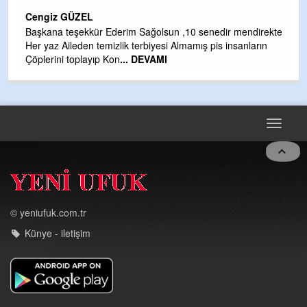
H
Cengiz GÜZEL
Çı
Başkana teşekkür Ederim Sağolsun ,10 senedir mendirekte
Ya
Her yaz Aileden temizlik terbiyesi Almamış pis insanların
C
Çöplerini toplayıp Kon
... DEVAMI
G
T
O
D
Toggle
navigat
© yeniufuk.com.tr
Künye - iletişim