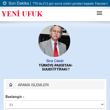
Son Dakika |
TTK’da 213 gün sonra üretim yeniden başladı: Faturası 5 m
Menü
Sina Çıladır
TÜRKİYE-PAKİSTAN-
SUUDİ İTTİFAKI ?
ARAMA ISLEMLERI
Baslangic :