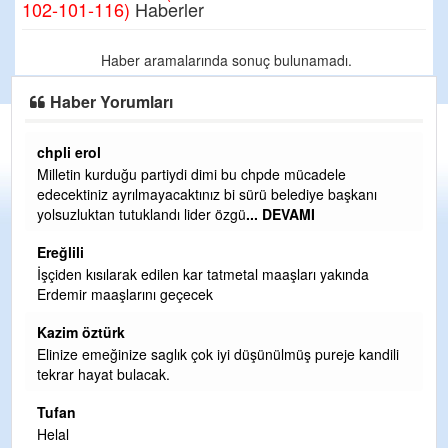
102-101-116)
Haberler
Haber aramalarında sonuç bulunamadı.
Haber Yorumları
chpli erol
Er
Milletin kurduğu partiydi dimi bu chpde mücadele
Er
edecektiniz ayrılmayacaktınız bi sürü belediye başkanı
ve
yolsuzluktan tutuklandı lider özgü
... DEVAMI
ol
Ereğlili
Er
İşçiden kısılarak edilen kar tatmetal maaşları yakında
Te
Erdemir maaşlarını geçecek
hi
te
Kazim öztürk
H
Elinize emeğinize saglık çok iyi düşünülmüş pureje kandili
tekrar hayat bulacak.
Bi
si
Tufan
d
Helal