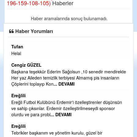
196-159-108-105)
Haberler
Haber aramalarında sonuç bulunamadı.
Haber Yorumları
Tufan
H
Helal
Çı
Ya
Cengiz GÜZEL
C
Başkana teşekkür Ederim Sağolsun ,10 senedir mendirekte
Her yaz Aileden temizlik terbiyesi Almamış pis insanların
G
Çöplerini toplayıp Kon
... DEVAMI
T
O
Ereğlili
D
Ereğli Futbol Kulübünü Erdemir'i özelleştirenler düşünsün
Ş
ve sahip çıksınlar. Erdemir özelleştirilmeseydi sponsor
olurdu ve para probl
... DEVAMI
Me
ih
Ereğlili
S
Tebrikler başkanım ve yönetim kurulu, güzel bir