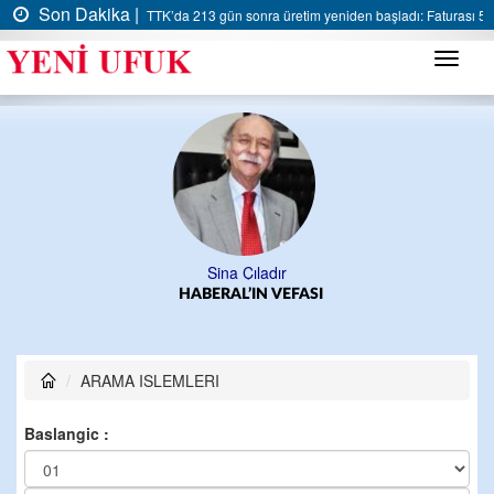
Son Dakika |
TTK’da 213 gün sonra üretim yeniden başladı: Faturası 5 m
Menü
Sina Çıladır
HABERAL’IN VEFASI
ARAMA ISLEMLERI
Baslangic :