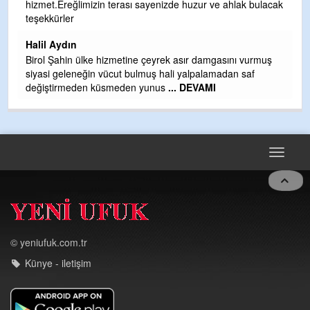
hizmet.Ereğlimizin terası sayenizde huzur ve ahlak bulacak
Gü
teşekkürler
H
Halil Aydın
H
Birol Şahin ülke hizmetine çeyrek asır damgasını vurmuş
siyasi geleneğin vücut bulmuş hali yalpalamadan saf
değiştirmeden küsmeden yunus
... DEVAMI
Toggle
navigat
© yeniufuk.com.tr
Künye - iletişim