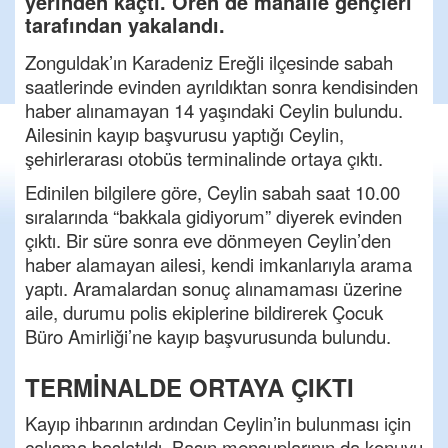
yerinden kaçtı. Ören’de mahalle gençleri
tarafından yakalandı.
Zonguldak’ın Karadeniz Ereğli ilçesinde sabah
saatlerinde evinden ayrıldıktan sonra kendisinden
haber alınamayan 14 yaşındaki Ceylin bulundu.
Ailesinin kayıp başvurusu yaptığı Ceylin,
şehirlerarası otobüs terminalinde ortaya çıktı.
Edinilen bilgilere göre, Ceylin sabah saat 10.00
sıralarında “bakkala gidiyorum” diyerek evinden
çıktı. Bir süre sonra eve dönmeyen Ceylin’den
haber alamayan ailesi, kendi imkanlarıyla arama
yaptı. Aramalardan sonuç alınamaması üzerine
aile, durumu polis ekiplerine bildirerek Çocuk
Büro Amirliği’ne kayıp başvurusunda bulundu.
TERMİNALDE ORTAYA ÇIKTI
Kayıp ihbarının ardından Ceylin’in bulunması için
çalışma başlatıldı. Basın mensuplarının da konuyu