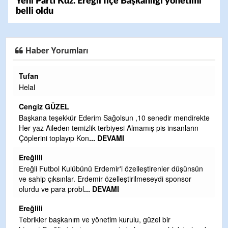
Yeni Parti Kdz. Ereğli İlçe Başkanlığı yönetimi
belli oldu
Haber Yorumları
Halil Aydın
Çırak ustasından öğrenir kısmet bağlamayı... Ben İbrahim
Yalçını tebrik ediyorum.
CEVDET YILMAZ
ekte
n
GULDERE DERE ÇALIŞMALARI, SEKIZ YIL ÖNCE ALKAYA
TARAFINDAN BAŞLATILDI, ETRASFINDA YERLEŞİM YERI
OLMAYAN KISIMLARA DUVARLAR YAPILDI."BURADAK
...
DEVAMI
ün
Şaban yavuz
Mekanı cennet olsun kederli ailesine Rabbim Sabri Celil
ihsan eylesin
Sebahattin özarslan