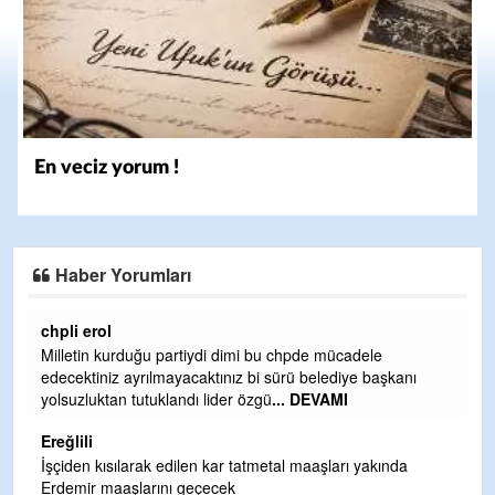
En veciz yorum !
Haber Yorumları
Ereğlili
Ereğli Futbol Kulübünü Erdemir'i özelleştirenler düşünsün
ve sahip çıksınlar. Erdemir özelleştirilmeseydi sponsor
olurdu ve para probl
... DEVAMI
Ereğlili
Tebrikler başkanım ve yönetim kurulu, güzel bir
hizmet.Ereğlimizin terası sayenizde huzur ve ahlak bulacak