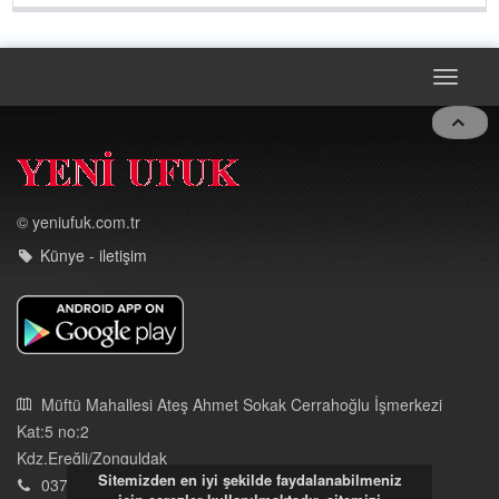
TARAFINDAN BAŞLATILDI, ETRASFINDA YERLEŞ
OLMAYAN KISIMLARA DUVARLAR YAPILDI."BUR
DEVAMI
Toggle
navigat
© yeniufuk.com.tr
Künye - iletişim
Sitemizden en iyi şekilde faydalanabilmeniz
Müftü Mahallesi Ateş Ahmet Sokak Cerrahoğlu İşmerkezi