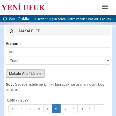
Menü
Son Dakika |
eniden başladı: Faturası 5 milyar liraya dayandı
AK Parti Ereğli İlçe Başkanlığı’nda
MAKALELERİ
Aranan :
Makale Ara / Listele
Not
:
Sadece listeleme için kullanılacak ise aranan kısmı boş
bırakılır.
Liste -> 2627
s.
1
2
3
4
5
6
7
8
9
...