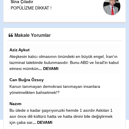
Sina Çıladır
POPÜLİZME DİKKAT !
Makale Yorumlar
Fatih Öz
ran'ın
Müthiş, gerçekçi bir analiz. Keşke ulusal basında da bu yazı
n kabul
çıksa ve tüm siyasiler ile geniş kesimlerin bilgisi olsa, bunlar
tarafından d
... DEVAMI
Fatih Õzkan
Sayın Çıladır, bana göre 81 il yeterlidir. Hiçbir ilçe il
yapılmamalıdır. Çünkü çok sayıda ilçenin il yapılması
devasa kamu binalar�
... DEVAMI
Rahmi erdem
n 1
rmek
Çok çok geçmiş olsun teyze kızı Allah yar ve yardımcınız
olsun inşallah tez zamanda aile sine kavuşur inşallah
????????????????️????