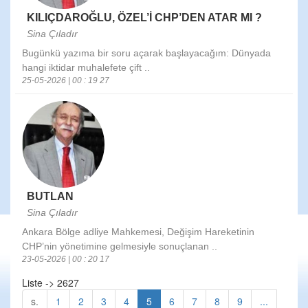
KILIÇDAROĞLU, ÖZEL’İ CHP’DEN ATAR MI ?
Sina Çıladır
Bugünkü yazıma bir soru açarak başlayacağım: Dünyada
hangi iktidar muhalefete çift ..
25-05-2026 | 00 : 19 27
BUTLAN
Sina Çıladır
Ankara Bölge adliye Mahkemesi, Değişim Hareketinin
CHP’nin yönetimine gelmesiyle sonuçlanan ..
23-05-2026 | 00 : 20 17
Liste -> 2627
s.
1
2
3
4
5
6
7
8
9
...