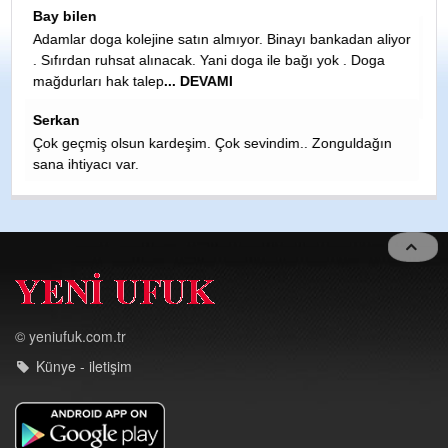
Ahmet Tuna
 aliyor
oga
Adını gizleyen bu piyasa çakalını edki TKP nasıl nerden
gelip,gelip halletmiş.Üstelik herif polıtikanın dışında. Dünya
küçük...
HASAN LİKOĞLU
ğın
SİNAYI CEZAEVİNE ATILMASINA SEBEP OLANLARA
YAZIKLAR OLSUN MALESEF İNSANLAR EGO SUNU
TATMİN ETSİN KARŞI TARAF NE OLURSA OLSUNDİYEN
KÖTÜLER V
... DEVAMI
© yeniufuk.com.tr
Künye - iletişim