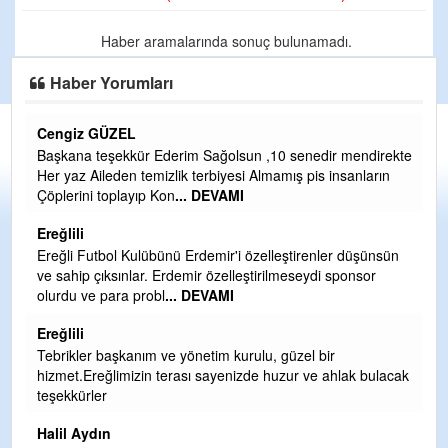
Haber aramalarında sonuç bulunamadı.
Haber Yorumları
Cengiz GÜZEL
C
Başkana teşekkür Ederim Sağolsun ,10 senedir mendirekte
G
Her yaz Aileden temizlik terbiyesi Almamış pis insanların
T
Çöplerini toplayıp Kon
... DEVAMI
O
D
Ereğlili
Ş
Ereğli Futbol Kulübünü Erdemir'i özelleştirenler düşünsün
ve sahip çıksınlar. Erdemir özelleştirilmeseydi sponsor
Me
olurdu ve para probl
... DEVAMI
ih
Ereğlili
S
Tebrikler başkanım ve yönetim kurulu, güzel bir
Gü
hizmet.Ereğlimizin terası sayenizde huzur ve ahlak bulacak
H
teşekkürler
H
Halil Aydın