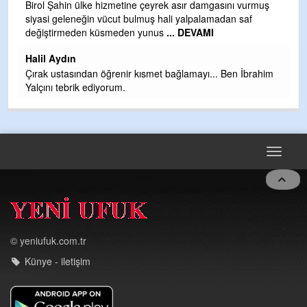
b
Birol Şahin ülke hizmetine çeyrek asır damgasını vurmuş
siyasi geleneğin vücut bulmuş hali yalpalamadan saf
Ye
değiştirmeden küsmeden yunus
... DEVAMI
as
t
Halil Aydın
Çırak ustasından öğrenir kısmet bağlamayı... Ben İbrahim
Yalçını tebrik ediyorum.
Toggle
navigat
© yeniufuk.com.tr
Künye - iletişim