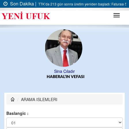
Son Dakika |
TTK’da 213 gün sonra üretim yeniden başladı: Faturası 5 m
Menü
Sina Çıladır
HABERAL’IN VEFASI
ARAMA ISLEMLERI
Baslangic :