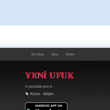
Bize Ulaşın
Künye
Reklam
© yeniufuk.com.tr
Künye - iletişim