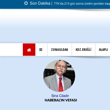
Son Dakika |
TTK’da 213 gün sonra üretim yeniden başla
ZONGULDAK
KDZ.EREĞLİ
ALAPLI
Sina Çıladır
HABERAL’IN VEFASI