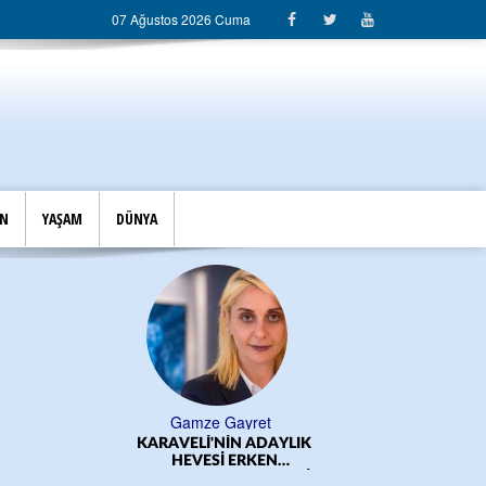
07 Ağustos 2026 Cuma
İN
YAŞAM
DÜNYA
Gamze Gayret
KARAVELİ'NİN ADAYLIK
ÖĞRE
HEVESİ ERKEN
BAŞLADI!.../CEM DERELİ