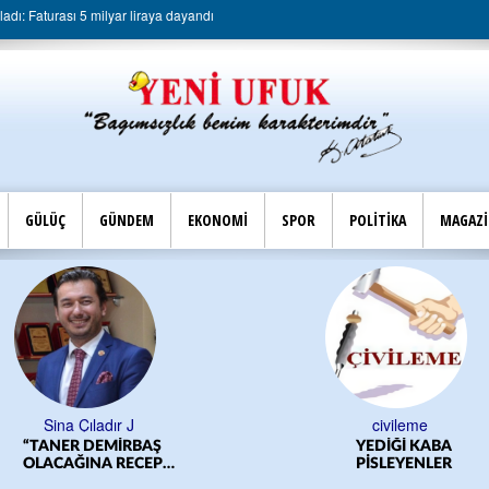
dı: Faturası 5 milyar liraya dayandı
GÜLÜÇ
GÜNDEM
EKONOMİ
SPOR
POLİTİKA
MAGAZ
Sina Çıladır J
civileme
“TANER DEMİRBAŞ
YEDİĞİ KABA
OLACAĞINA RECEP
PİSLEYENLER
YILMAZ OLSUN”