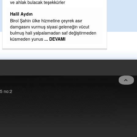
H BakiYüksel
ve ahlak bulacak teşekkürler
Hak hukuk adale
Halil Aydın
Birol Şahin ülke hizmetine çeyrek asır
damgasını vurmuş siyasi geleneğin vücut
bulmuş hali yalpalamadan saf değiştirmeden
küsmeden yunus
... DEVAMI
5 no:2