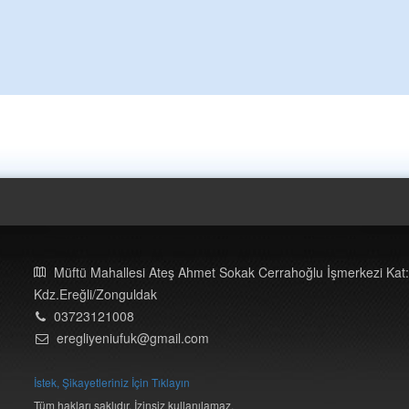
Müftü Mahallesi Ateş Ahmet Sokak Cerrahoğlu İşmerkezi Kat:
Kdz.Ereğli/Zonguldak
03723121008
eregliyeniufuk@gmail.com
İstek, Şikayetleriniz İçin Tıklayın
Tüm hakları saklıdır. İzinsiz kullanılamaz.