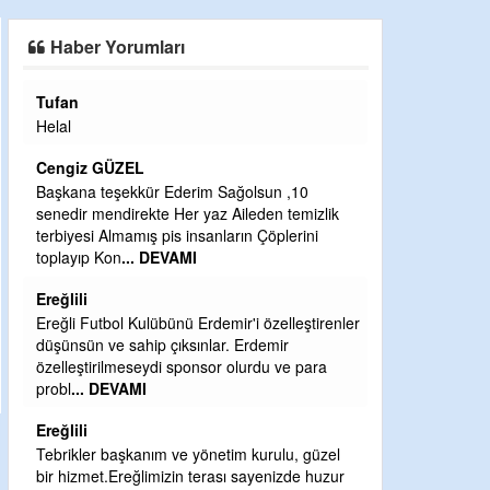
SAHAYA ERKEN İNDİ
Haber Yorumları
Tufan
Halil Aydın
Helal
Çırak ustasında
Ben İbrahim Yal
Cengiz GÜZEL
CEVDET YILM
Başkana teşekkür Ederim Sağolsun ,10
senedir mendirekte Her yaz Aileden temizlik
GULDERE DERE
terbiyesi Almamış pis insanların Çöplerini
ÖNCE ALKAYA 
toplayıp Kon
... DEVAMI
ETRASFINDA 
KISIMLARA DU
Ereğlili
DEVAMI
Ereğli Futbol Kulübünü Erdemir'i özelleştirenler
Şaban yavuz
düşünsün ve sahip çıksınlar. Erdemir
özelleştirilmeseydi sponsor olurdu ve para
Mekanı cennet o
probl
... DEVAMI
Sabri Celil ihsa
Ereğlili
Sebahattin öz
Tebrikler başkanım ve yönetim kurulu, güzel
Günaydın hayırl
bir hizmet.Ereğlimizin terası sayenizde huzur