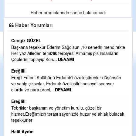
Haber aramalarında sonuç bulunamadı.
Haber Yorumları
Cengiz GÜZEL
C
Başkana teşekkür Ederim Sağolsun ,10 senedir mendirekte
G
Her yaz Aileden temizlik terbiyesi Almamış pis insanların
T
Çöplerini toplayıp Kon
... DEVAMI
O
D
Ereğlili
Ş
Ereğli Futbol Kulübünü Erdemir'i özelleştirenler düşünsün
ve sahip çıksınlar. Erdemir özelleştirilmeseydi sponsor
Me
olurdu ve para probl
... DEVAMI
ih
Ereğlili
S
Tebrikler başkanım ve yönetim kurulu, güzel bir
Gü
hizmet.Ereğlimizin terası sayenizde huzur ve ahlak bulacak
H
teşekkürler
H
Halil Aydın