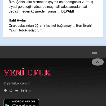
b
Birol Şahin ülke hizmetine çeyrek asır damgasını vurmuş
siyasi geleneğin vücut bulmuş hali yalpalamadan saf
Ye
değiştirmeden küsmeden yunus
... DEVAMI
as
t
Halil Aydın
Çırak ustasından öğrenir kısmet bağlamayı... Ben İbrahim
Yalçını tebrik ediyorum.
Toggle
navigat
© yeniufuk.com.tr
Künye - iletişim