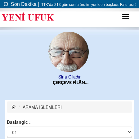
Son Dakika |
TTK’da 213 gün sonra üretim yeniden başladı: Faturası 5 m
Menü
Sina Çıladır
ÇERÇEVE FİLÂN…
ARAMA ISLEMLERI
Baslangic :