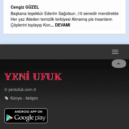
H
Cengiz GÜZEL
Çı
Başkana teşekkür Ederim Sağolsun ,10 senedir mendirekte
Ya
Her yaz Aileden temizlik terbiyesi Almamış pis insanların
C
Çöplerini toplayıp Kon
... DEVAMI
G
T
O
D
Toggle
navigat
© yeniufuk.com.tr
Künye - iletişim