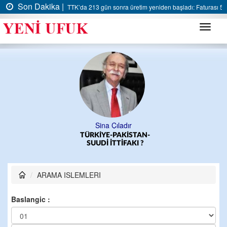
Son Dakika |
TTK’da 213 gün sonra üretim yeniden başladı: Faturası 5 m
Menü
Sina Çıladır
TÜRKİYE-PAKİSTAN-
SUUDİ İTTİFAKI ?
ARAMA ISLEMLERI
Baslangic :