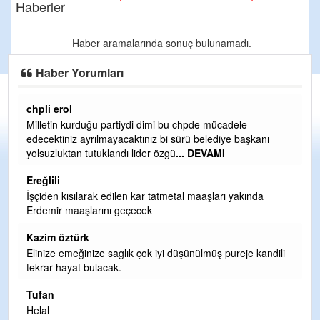
Haberler
Haber aramalarında sonuç bulunamadı.
Haber Yorumları
chpli erol
Er
Milletin kurduğu partiydi dimi bu chpde mücadele
Er
edecektiniz ayrılmayacaktınız bi sürü belediye başkanı
ve
yolsuzluktan tutuklandı lider özgü
... DEVAMI
ol
Ereğlili
Er
İşçiden kısılarak edilen kar tatmetal maaşları yakında
Te
Erdemir maaşlarını geçecek
hi
te
Kazim öztürk
H
Elinize emeğinize saglık çok iyi düşünülmüş pureje kandili
tekrar hayat bulacak.
Bi
si
Tufan
d
Helal