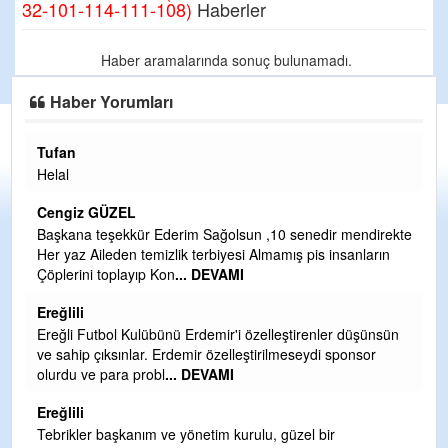
32-101-114-111-108)
Haberler
Haber aramalarında sonuç bulunamadı.
Haber Yorumları
Tufan
H
Helal
Çı
Ya
Cengiz GÜZEL
C
Başkana teşekkür Ederim Sağolsun ,10 senedir mendirekte
Her yaz Aileden temizlik terbiyesi Almamış pis insanların
G
Çöplerini toplayıp Kon
... DEVAMI
T
O
Ereğlili
D
Ereğli Futbol Kulübünü Erdemir'i özelleştirenler düşünsün
Ş
ve sahip çıksınlar. Erdemir özelleştirilmeseydi sponsor
olurdu ve para probl
... DEVAMI
Me
ih
Ereğlili
S
Tebrikler başkanım ve yönetim kurulu, güzel bir