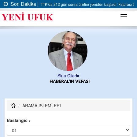
Son Dakika |
TTK’da 213 gün sonra üretim yeniden başladı: Faturası 5 m
Menü
Sina Çıladır
HABERAL’IN VEFASI
ARAMA ISLEMLERI
Baslangic :