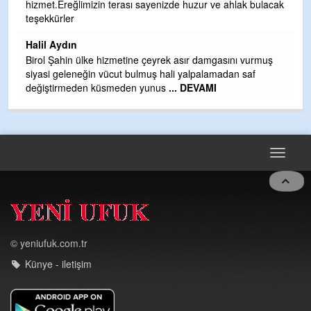
hizmet.Ereğlimizin terası sayenizde huzur ve ahlak bulacak
Gü
teşekkürler
H
Halil Aydın
H
Birol Şahin ülke hizmetine çeyrek asır damgasını vurmuş
siyasi geleneğin vücut bulmuş hali yalpalamadan saf
değiştirmeden küsmeden yunus
... DEVAMI
Toggle
navigat
© yeniufuk.com.tr
Künye - iletişim