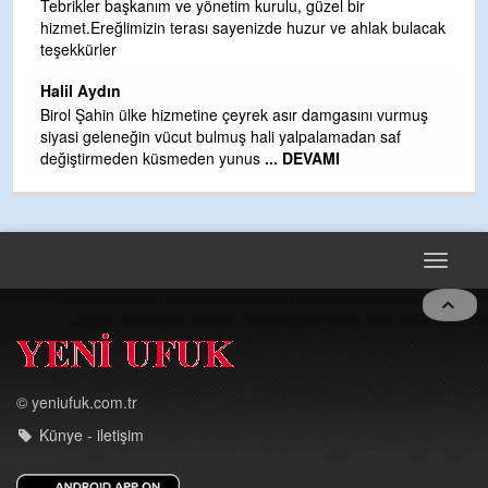
S
Tebrikler başkanım ve yönetim kurulu, güzel bir
hizmet.Ereğlimizin terası sayenizde huzur ve ahlak bulacak
Gü
teşekkürler
H
Halil Aydın
H
Birol Şahin ülke hizmetine çeyrek asır damgasını vurmuş
siyasi geleneğin vücut bulmuş hali yalpalamadan saf
değiştirmeden küsmeden yunus
... DEVAMI
Toggle
navigat
© yeniufuk.com.tr
Künye - iletişim