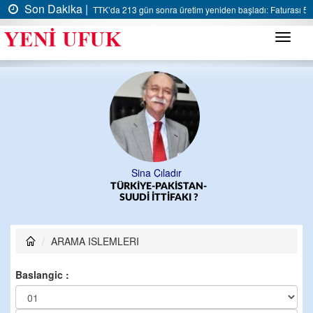
Son Dakika |
TTK’da 213 gün sonra üretim yeniden başladı: Faturası 5 m
Menü
Sina Çıladır
TÜRKİYE-PAKİSTAN-
SUUDİ İTTİFAKI ?
ARAMA ISLEMLERI
Baslangic :