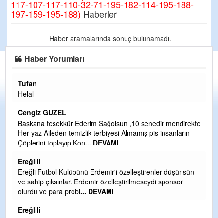
117-107-117-110-32-71-195-182-114-195-188-
197-159-195-188)
Haberler
Haber aramalarında sonuç bulunamadı.
Haber Yorumları
Tufan
H
Helal
Çı
Ya
Cengiz GÜZEL
C
Başkana teşekkür Ederim Sağolsun ,10 senedir mendirekte
Her yaz Aileden temizlik terbiyesi Almamış pis insanların
G
Çöplerini toplayıp Kon
... DEVAMI
T
O
Ereğlili
D
Ereğli Futbol Kulübünü Erdemir'i özelleştirenler düşünsün
Ş
ve sahip çıksınlar. Erdemir özelleştirilmeseydi sponsor
olurdu ve para probl
... DEVAMI
Me
ih
Ereğlili