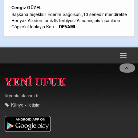
H
Cengiz GÜZEL
Çı
Başkana teşekkür Ederim Sağolsun ,10 senedir mendirekte
Ya
Her yaz Aileden temizlik terbiyesi Almamış pis insanların
C
Çöplerini toplayıp Kon
... DEVAMI
G
T
O
D
Toggle
navigat
© yeniufuk.com.tr
Künye - iletişim