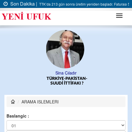
Son Dakika |
TTK’da 213 gün sonra üretim yeniden başladı: Faturası 5 m
Menü
Sina Çıladır
TÜRKİYE-PAKİSTAN-
SUUDİ İTTİFAKI ?
ARAMA ISLEMLERI
Baslangic :