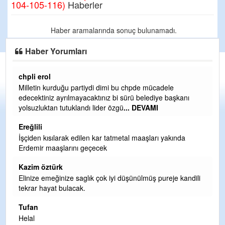
104-105-116)
Haberler
Haber aramalarında sonuç bulunamadı.
Haber Yorumları
chpli erol
Er
Milletin kurduğu partiydi dimi bu chpde mücadele
Er
edecektiniz ayrılmayacaktınız bi sürü belediye başkanı
ve
yolsuzluktan tutuklandı lider özgü
... DEVAMI
ol
Ereğlili
Er
İşçiden kısılarak edilen kar tatmetal maaşları yakında
Te
Erdemir maaşlarını geçecek
hi
te
Kazim öztürk
H
Elinize emeğinize saglık çok iyi düşünülmüş pureje kandili
tekrar hayat bulacak.
Bi
si
Tufan
d
Helal