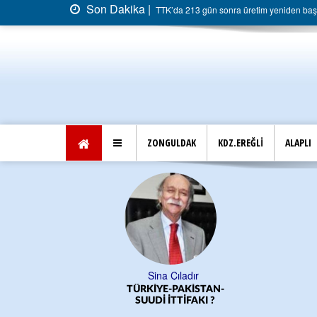
Son Dakika |
TTK’da 213 gün sonra üretim yeniden başla
ZONGULDAK
KDZ.EREĞLİ
ALAPLI
Sina Çıladır
TÜRKİYE-PAKİSTAN-
SUUDİ İTTİFAKI ?