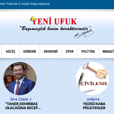
dı: Faturası 5 milyar liraya dayandı
GÜLÜÇ
GÜNDEM
EKONOMİ
SPOR
POLİTİKA
MAGAZ
Sina Çıladır J
civileme
“TANER DEMİRBAŞ
YEDİĞİ KABA
OLACAĞINA RECEP
PİSLEYENLER
YILMAZ OLSUN”