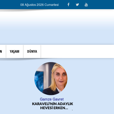
08 Ağustos 2026 Cumartesi
İN
YAŞAM
DÜNYA
Gamze Gayret
KARAVELİ'NİN ADAYLIK
ÖĞRE
HEVESİ ERKEN
BAŞLADI!.../CEM DERELİ