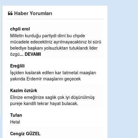
SAHAYA ERKEN İNDİ
Haber Yorumları
chpli erol
Ereğlili
Milletin kurduğu partiydi dimi bu chpde
Ereğli Futbol Ku
mücadele edecektiniz ayrılmayacaktınız bi sürü
düşünsün ve sah
belediye başkanı yolsuzluktan tutuklandı lider
özelleştirilmes
özgü
... DEVAMI
probl
... DEVAM
Ereğlili
Ereğlili
İşçiden kısılarak edilen kar tatmetal maaşları
Tebrikler başka
yakında Erdemir maaşlarını geçecek
bir hizmet.Ereğ
ve ahlak bulaca
Kazim öztürk
Halil Aydın
Elinize emeğinize saglık çok iyi düşünülmüş
pureje kandili tekrar hayat bulacak.
Birol Şahin ülke
damgasını vurmu
Tufan
bulmuş hali ya
Helal
küsmeden yun
Cengiz GÜZEL
Halil Aydın