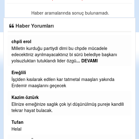
Haber aramalarında sonuç bulunamadı.
Haber Yorumları
chpli erol
Er
Milletin kurduğu partiydi dimi bu chpde mücadele
Er
edecektiniz ayrılmayacaktınız bi sürü belediye başkanı
ve
yolsuzluktan tutuklandı lider özgü
... DEVAMI
ol
Ereğlili
Er
İşçiden kısılarak edilen kar tatmetal maaşları yakında
Te
Erdemir maaşlarını geçecek
hi
te
Kazim öztürk
H
Elinize emeğinize saglık çok iyi düşünülmüş pureje kandili
tekrar hayat bulacak.
Bi
si
Tufan
d
Helal
H