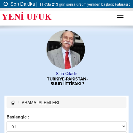
Son Dakika |
TTK’da 213 gün sonra üretim yeniden başladı: Faturası 5 m
Menü
Sina Çıladır
TÜRKİYE-PAKİSTAN-
SUUDİ İTTİFAKI ?
ARAMA ISLEMLERI
Baslangic :