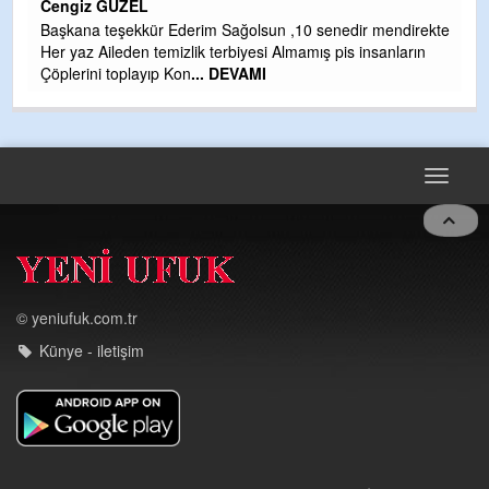
Cengiz GÜZEL
Çı
Başkana teşekkür Ederim Sağolsun ,10 senedir mendirekte
Ya
Her yaz Aileden temizlik terbiyesi Almamış pis insanların
C
Çöplerini toplayıp Kon
... DEVAMI
G
T
O
D
Toggle
navigat
© yeniufuk.com.tr
Künye - iletişim