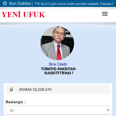
Son Dakika |
TTK’da 213 gün sonra üretim yeniden başladı: Faturası 5 m
Menü
Sina Çıladır
TÜRKİYE-PAKİSTAN-
SUUDİ İTTİFAKI ?
ARAMA ISLEMLERI
Baslangic :