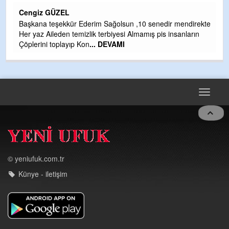
H
Cengiz GÜZEL
Çı
Başkana teşekkür Ederim Sağolsun ,10 senedir mendirekte
Ya
Her yaz Aileden temizlik terbiyesi Almamış pis insanların
C
Çöplerini toplayıp Kon
... DEVAMI
G
T
O
D
Toggle
navigat
© yeniufuk.com.tr
Künye - iletişim