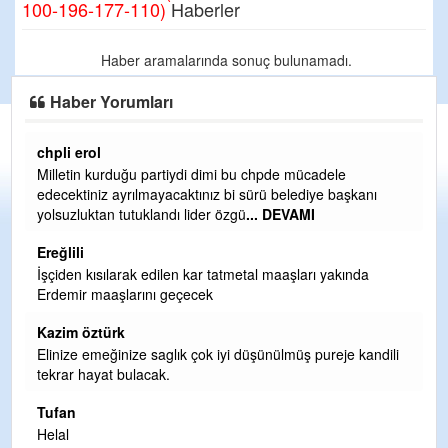
100-196-177-110)
Haberler
Haber aramalarında sonuç bulunamadı.
Haber Yorumları
chpli erol
Er
Milletin kurduğu partiydi dimi bu chpde mücadele
Er
edecektiniz ayrılmayacaktınız bi sürü belediye başkanı
ve
yolsuzluktan tutuklandı lider özgü
... DEVAMI
ol
Ereğlili
Er
İşçiden kısılarak edilen kar tatmetal maaşları yakında
Te
Erdemir maaşlarını geçecek
hi
te
Kazim öztürk
H
Elinize emeğinize saglık çok iyi düşünülmüş pureje kandili
tekrar hayat bulacak.
Bi
si
Tufan
d
Helal