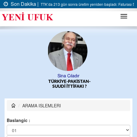
Son Dakika |
TTK’da 213 gün sonra üretim yeniden başladı: Faturası 5 m
Menü
Sina Çıladır
TÜRKİYE-PAKİSTAN-
SUUDİ İTTİFAKI ?
ARAMA ISLEMLERI
Baslangic :