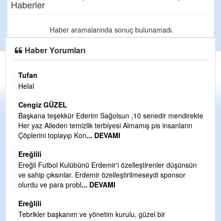
Haberler
Haber aramalarında sonuç bulunamadı.
Haber Yorumları
Tufan
H
Helal
Çı
Ya
Cengiz GÜZEL
C
Başkana teşekkür Ederim Sağolsun ,10 senedir mendirekte
Her yaz Aileden temizlik terbiyesi Almamış pis insanların
G
Çöplerini toplayıp Kon
... DEVAMI
T
O
Ereğlili
D
Ereğli Futbol Kulübünü Erdemir'i özelleştirenler düşünsün
Ş
ve sahip çıksınlar. Erdemir özelleştirilmeseydi sponsor
olurdu ve para probl
... DEVAMI
Me
ih
Ereğlili
S
Tebrikler başkanım ve yönetim kurulu, güzel bir