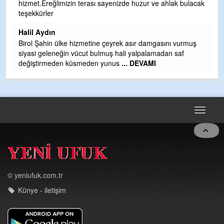
hizmet.Ereğlimizin terası sayenizde huzur ve ahlak bulacak
Gü
teşekkürler
H
Halil Aydın
H
Birol Şahin ülke hizmetine çeyrek asır damgasını vurmuş
siyasi geleneğin vücut bulmuş hali yalpalamadan saf
değiştirmeden küsmeden yunus
... DEVAMI
Toggle
navigat
© yeniufuk.com.tr
Künye - iletişim