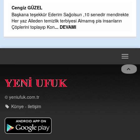
H
Cengiz GÜZEL
Çı
Başkana teşekkür Ederim Sağolsun ,10 senedir mendirekte
Ya
Her yaz Aileden temizlik terbiyesi Almamış pis insanların
C
Çöplerini toplayıp Kon
... DEVAMI
G
T
O
D
Toggle
navigat
© yeniufuk.com.tr
Künye - iletişim