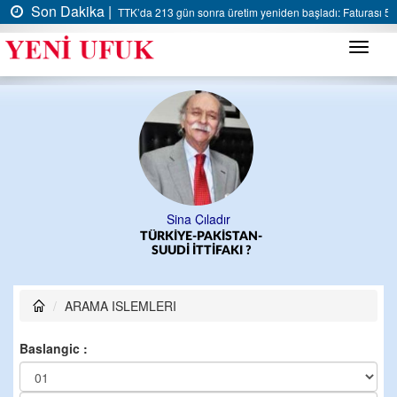
Son Dakika |
TTK’da 213 gün sonra üretim yeniden başladı: Faturası 5 m
Menü
Sina Çıladır
TÜRKİYE-PAKİSTAN-
SUUDİ İTTİFAKI ?
ARAMA ISLEMLERI
Baslangic :