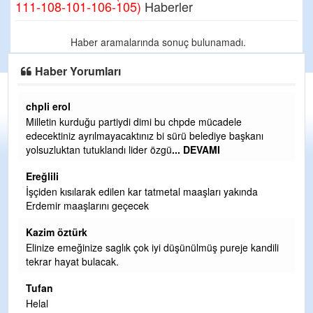
111-108-101-106-105)
Haberler
Haber aramalarında sonuç bulunamadı.
Haber Yorumları
chpli erol
Er
Milletin kurduğu partiydi dimi bu chpde mücadele
Er
edecektiniz ayrılmayacaktınız bi sürü belediye başkanı
ve
yolsuzluktan tutuklandı lider özgü
... DEVAMI
ol
Ereğlili
Er
İşçiden kısılarak edilen kar tatmetal maaşları yakında
Te
Erdemir maaşlarını geçecek
hi
te
Kazim öztürk
H
Elinize emeğinize saglık çok iyi düşünülmüş pureje kandili
tekrar hayat bulacak.
Bi
si
Tufan
d
Helal