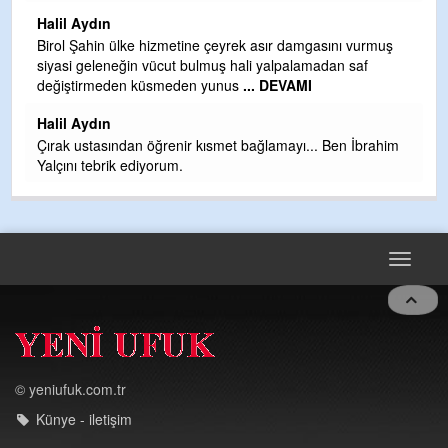
H
Halil Aydın
b
Birol Şahin ülke hizmetine çeyrek asır damgasını vurmuş
siyasi geleneğin vücut bulmuş hali yalpalamadan saf
Ye
değiştirmeden küsmeden yunus
... DEVAMI
as
t
Halil Aydın
Çırak ustasından öğrenir kısmet bağlamayı... Ben İbrahim
Yalçını tebrik ediyorum.
Toggle
navigat
© yeniufuk.com.tr
Künye - iletişim