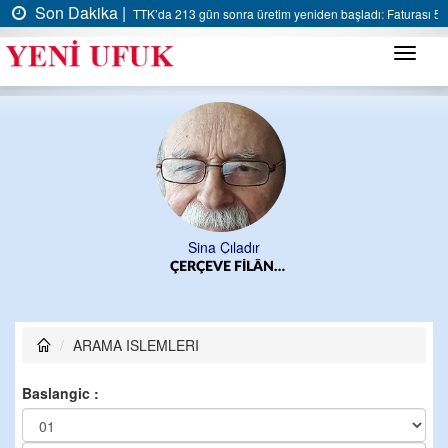
Son Dakika |
TTK’da 213 gün sonra üretim yeniden başladı: Faturası 5 m
Menü
Sina Çıladır
ÇERÇEVE FİLÂN…
ARAMA ISLEMLERI
Baslangic :