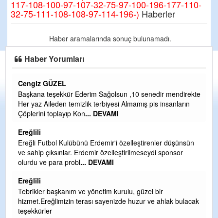
117-108-100-97-107-32-75-97-100-196-177-110-
32-75-111-108-108-97-114-196-)
Haberler
Haber aramalarında sonuç bulunamadı.
Haber Yorumları
Cengiz GÜZEL
C
Başkana teşekkür Ederim Sağolsun ,10 senedir mendirekte
G
Her yaz Aileden temizlik terbiyesi Almamış pis insanların
T
Çöplerini toplayıp Kon
... DEVAMI
O
D
Ereğlili
Ş
Ereğli Futbol Kulübünü Erdemir'i özelleştirenler düşünsün
ve sahip çıksınlar. Erdemir özelleştirilmeseydi sponsor
Me
olurdu ve para probl
... DEVAMI
ih
Ereğlili
S
Tebrikler başkanım ve yönetim kurulu, güzel bir
Gü
hizmet.Ereğlimizin terası sayenizde huzur ve ahlak bulacak
H
teşekkürler