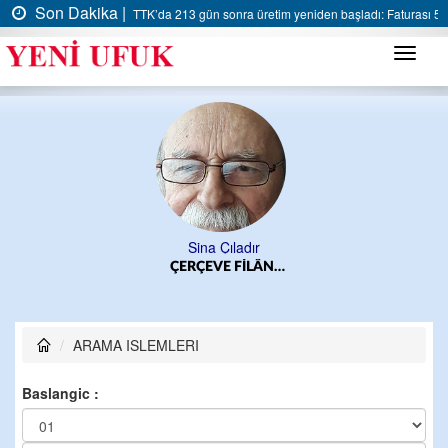
Son Dakika |
TTK’da 213 gün sonra üretim yeniden başladı: Faturası 5 m
Menü
Sina Çıladır
ÇERÇEVE FİLÂN…
ARAMA ISLEMLERI
Baslangic :