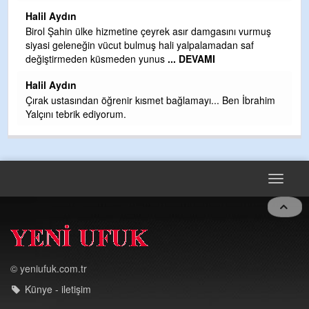
H
Halil Aydın
b
Birol Şahin ülke hizmetine çeyrek asır damgasını vurmuş
siyasi geleneğin vücut bulmuş hali yalpalamadan saf
Ye
değiştirmeden küsmeden yunus
... DEVAMI
as
t
Halil Aydın
Çırak ustasından öğrenir kısmet bağlamayı... Ben İbrahim
Yalçını tebrik ediyorum.
Toggle
navigat
© yeniufuk.com.tr
Künye - iletişim