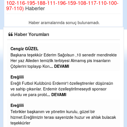
102-116-195-188-111-196-159-108-117-110-100-
97-110)
Haberler
Haber aramalarında sonuç bulunamadı.
Haber Yorumları
Cengiz GÜZEL
C
Başkana teşekkür Ederim Sağolsun ,10 senedir mendirekte
G
Her yaz Aileden temizlik terbiyesi Almamış pis insanların
T
Çöplerini toplayıp Kon
... DEVAMI
O
D
Ereğlili
Ş
Ereğli Futbol Kulübünü Erdemir'i özelleştirenler düşünsün
ve sahip çıksınlar. Erdemir özelleştirilmeseydi sponsor
Me
olurdu ve para probl
... DEVAMI
ih
Ereğlili
S
Tebrikler başkanım ve yönetim kurulu, güzel bir
Gü
hizmet.Ereğlimizin terası sayenizde huzur ve ahlak bulacak
H
teşekkürler