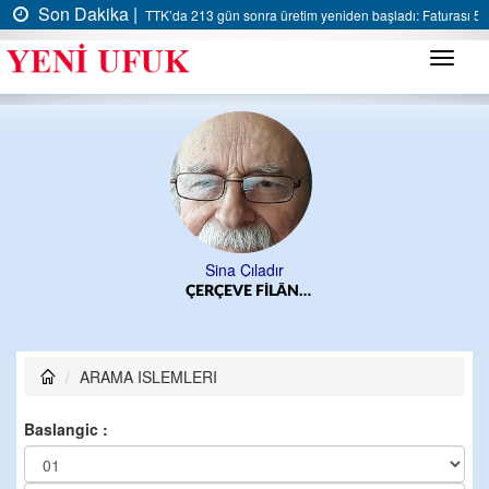
Son Dakika |
TTK’da 213 gün sonra üretim yeniden başladı: Faturası 5 m
Menü
Sina Çıladır
ÇERÇEVE FİLÂN…
ARAMA ISLEMLERI
Baslangic :