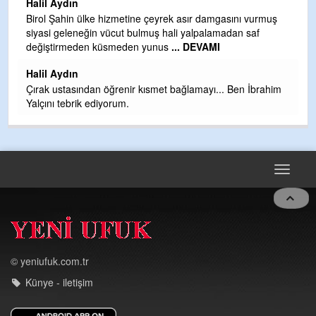
Halil Aydın
b
Birol Şahin ülke hizmetine çeyrek asır damgasını vurmuş
siyasi geleneğin vücut bulmuş hali yalpalamadan saf
Ye
değiştirmeden küsmeden yunus
... DEVAMI
as
t
Halil Aydın
Çırak ustasından öğrenir kısmet bağlamayı... Ben İbrahim
Yalçını tebrik ediyorum.
Toggle
navigat
© yeniufuk.com.tr
Künye - iletişim