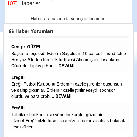
107)
Haberler
Haber aramalarında sonuç bulunamadı.
Haber Yorumları
Cengiz GÜZEL
C
Başkana teşekkür Ederim Sağolsun ,10 senedir mendirekte
G
Her yaz Aileden temizlik terbiyesi Almamış pis insanların
T
Çöplerini toplayıp Kon
... DEVAMI
O
D
Ereğlili
Ş
Ereğli Futbol Kulübünü Erdemir'i özelleştirenler düşünsün
ve sahip çıksınlar. Erdemir özelleştirilmeseydi sponsor
Me
olurdu ve para probl
... DEVAMI
ih
Ereğlili
S
Tebrikler başkanım ve yönetim kurulu, güzel bir
Gü
hizmet.Ereğlimizin terası sayenizde huzur ve ahlak bulacak
H
teşekkürler
H