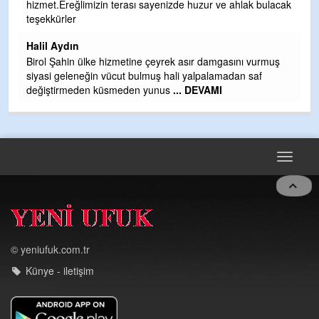
hizmet.Ereğlimizin terası sayenizde huzur ve ahlak bulacak
Gü
teşekkürler
H
Halil Aydın
H
Birol Şahin ülke hizmetine çeyrek asır damgasını vurmuş
siyasi geleneğin vücut bulmuş hali yalpalamadan saf
değiştirmeden küsmeden yunus
... DEVAMI
Toggle
navigat
© yeniufuk.com.tr
Künye - iletişim