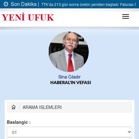
Son Dakika |
TTK’da 213 gün sonra üretim yeniden başladı: Faturası 5 m
Menü
Sina Çıladır
HABERAL’IN VEFASI
ARAMA ISLEMLERI
Baslangic :