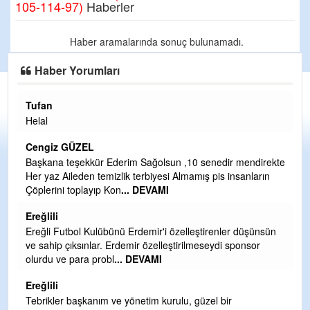
105-114-97)
Haberler
Haber aramalarında sonuç bulunamadı.
Haber Yorumları
Tufan
H
Helal
Çı
Ya
Cengiz GÜZEL
C
Başkana teşekkür Ederim Sağolsun ,10 senedir mendirekte
Her yaz Aileden temizlik terbiyesi Almamış pis insanların
G
Çöplerini toplayıp Kon
... DEVAMI
T
O
Ereğlili
D
Ereğli Futbol Kulübünü Erdemir'i özelleştirenler düşünsün
Ş
ve sahip çıksınlar. Erdemir özelleştirilmeseydi sponsor
olurdu ve para probl
... DEVAMI
Me
ih
Ereğlili
S
Tebrikler başkanım ve yönetim kurulu, güzel bir