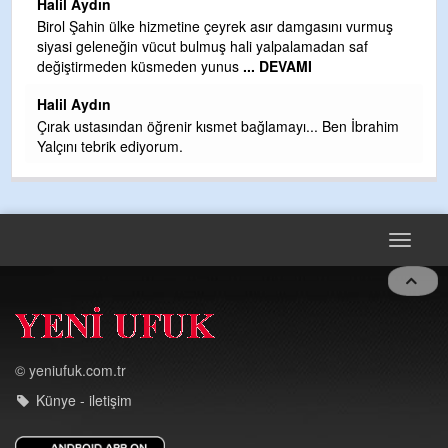
Halil Aydın
b
Birol Şahin ülke hizmetine çeyrek asır damgasını vurmuş
siyasi geleneğin vücut bulmuş hali yalpalamadan saf
Ye
değiştirmeden küsmeden yunus
... DEVAMI
as
t
Halil Aydın
Çırak ustasından öğrenir kısmet bağlamayı... Ben İbrahim
Yalçını tebrik ediyorum.
Toggle
navigat
© yeniufuk.com.tr
Künye - iletişim