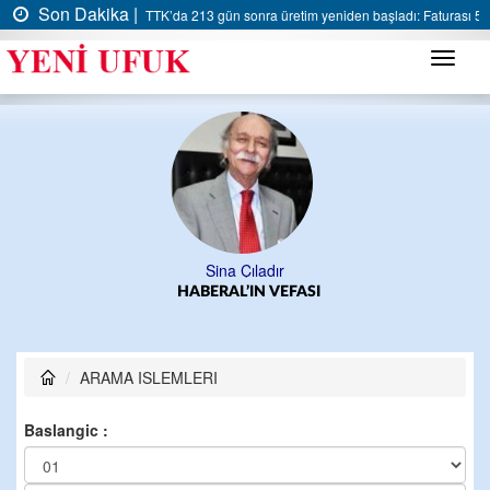
Son Dakika |
TTK’da 213 gün sonra üretim yeniden başladı: Faturası 5 m
Menü
Sina Çıladır
HABERAL’IN VEFASI
ARAMA ISLEMLERI
Baslangic :