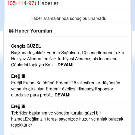
105-114-97)
Haberler
Haber aramalarında sonuç bulunamadı.
Haber Yorumları
Cengiz GÜZEL
C
Başkana teşekkür Ederim Sağolsun ,10 senedir mendirekte
G
Her yaz Aileden temizlik terbiyesi Almamış pis insanların
T
Çöplerini toplayıp Kon
... DEVAMI
O
D
Ereğlili
Ş
Ereğli Futbol Kulübünü Erdemir'i özelleştirenler düşünsün
ve sahip çıksınlar. Erdemir özelleştirilmeseydi sponsor
Me
olurdu ve para probl
... DEVAMI
ih
Ereğlili
S
Tebrikler başkanım ve yönetim kurulu, güzel bir
Gü
hizmet.Ereğlimizin terası sayenizde huzur ve ahlak bulacak
H
teşekkürler
H