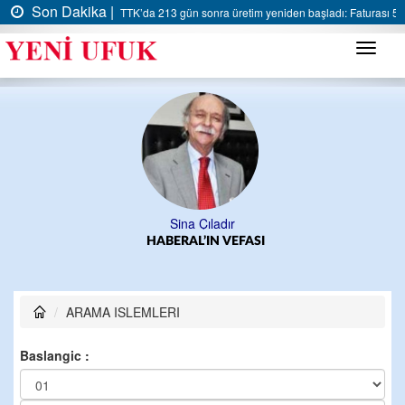
Son Dakika |
TTK’da 213 gün sonra üretim yeniden başladı: Faturası 5 m
Menü
Sina Çıladır
HABERAL’IN VEFASI
ARAMA ISLEMLERI
Baslangic :