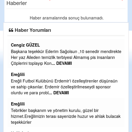
Haberler
Haber aramalarında sonuç bulunamadı.
Haber Yorumları
Cengiz GÜZEL
C
Başkana teşekkür Ederim Sağolsun ,10 senedir mendirekte
G
Her yaz Aileden temizlik terbiyesi Almamış pis insanların
T
Çöplerini toplayıp Kon
... DEVAMI
O
D
Ereğlili
Ş
Ereğli Futbol Kulübünü Erdemir'i özelleştirenler düşünsün
ve sahip çıksınlar. Erdemir özelleştirilmeseydi sponsor
Me
olurdu ve para probl
... DEVAMI
ih
Ereğlili
S
Tebrikler başkanım ve yönetim kurulu, güzel bir
Gü
hizmet.Ereğlimizin terası sayenizde huzur ve ahlak bulacak
H
teşekkürler
H