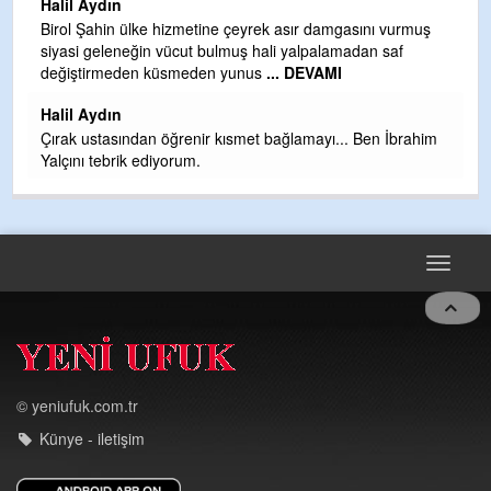
Halil Aydın
b
Birol Şahin ülke hizmetine çeyrek asır damgasını vurmuş
siyasi geleneğin vücut bulmuş hali yalpalamadan saf
Ye
değiştirmeden küsmeden yunus
... DEVAMI
as
t
Halil Aydın
Çırak ustasından öğrenir kısmet bağlamayı... Ben İbrahim
Yalçını tebrik ediyorum.
Toggle
navigat
© yeniufuk.com.tr
Künye - iletişim