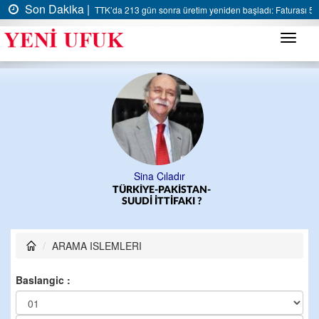
Son Dakika |
TTK’da 213 gün sonra üretim yeniden başladı: Faturası 5 m
Menü
Sina Çıladır
TÜRKİYE-PAKİSTAN-
SUUDİ İTTİFAKI ?
ARAMA ISLEMLERI
Baslangic :