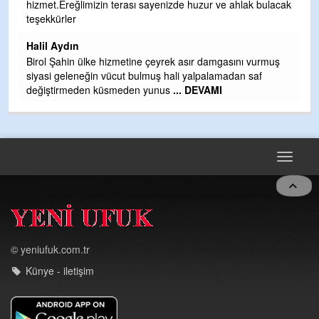
hizmet.Ereğlimizin terası sayenizde huzur ve ahlak bulacak
Gü
teşekkürler
H
Halil Aydın
H
Birol Şahin ülke hizmetine çeyrek asır damgasını vurmuş
siyasi geleneğin vücut bulmuş hali yalpalamadan saf
değiştirmeden küsmeden yunus
... DEVAMI
Toggle
navigat
© yeniufuk.com.tr
Künye - iletişim