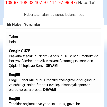
109-97-108-32-107-97-114-97-99-97)
Haberler
Haber aramalarında sonuç bulunamadı.
Haber Yorumları
Tufan
H
Helal
Çı
Ya
Cengiz GÜZEL
C
Başkana teşekkür Ederim Sağolsun ,10 senedir mendirekte
Her yaz Aileden temizlik terbiyesi Almamış pis insanların
G
Çöplerini toplayıp Kon
... DEVAMI
T
O
Ereğlili
D
Ereğli Futbol Kulübünü Erdemir'i özelleştirenler düşünsün
Ş
ve sahip çıksınlar. Erdemir özelleştirilmeseydi sponsor
olurdu ve para probl
... DEVAMI
Me
ih
Ereğlili
S
Tebrikler başkanım ve yönetim kurulu, güzel bir