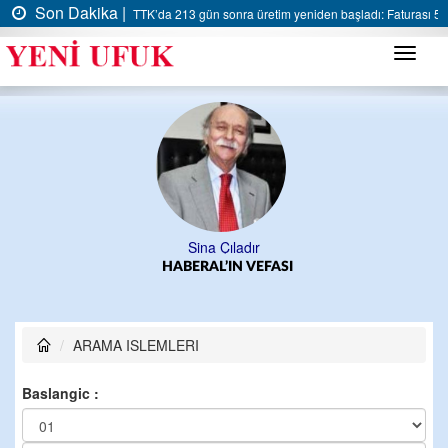
Son Dakika |
TTK’da 213 gün sonra üretim yeniden başladı: Faturası 5 m
Menü
Sina Çıladır
HABERAL’IN VEFASI
ARAMA ISLEMLERI
Baslangic :